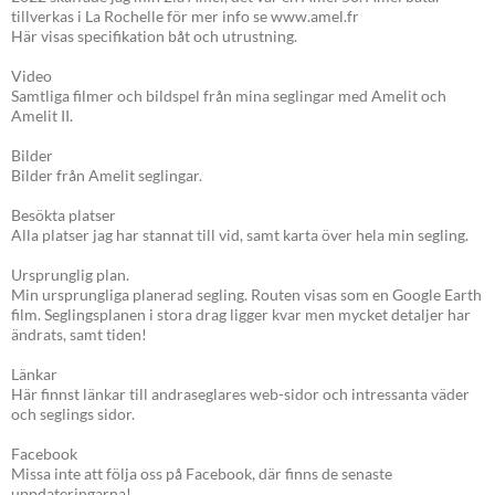
tillverkas i La Rochelle för mer info se www.amel.fr
Här visas specifikation båt och utrustning.
Video
Samtliga filmer och bildspel från mina seglingar med Amelit och
Amelit II.
Bilder
Bilder från Amelit seglingar.
Besökta platser
Alla platser jag har stannat till vid, samt karta över hela min segling.
Ursprunglig plan.
Min ursprungliga planerad segling. Routen visas som en Google Earth
film. Seglingsplanen i stora drag ligger kvar men mycket detaljer har
ändrats, samt tiden!
Länkar
Här finnst länkar till andraseglares web-sidor och intressanta väder
och seglings sidor.
Facebook
Missa inte att följa oss på Facebook, där finns de senaste
uppdateringarna!