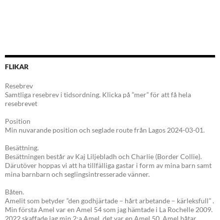
FLIKAR
Resebrev
Samtliga resebrev i tidsordning. Klicka på ”mer” för att få hela
resebrevet
Position
Min nuvarande position och seglade route från Lagos 2024-03-01.
Besättning.
Besättningen består av Kaj Liljebladh och Charlie (Border Collie).
Därutöver hoppas vi att ha tillfälliga gastar i form av mina barn samt
mina barnbarn och seglingsintresserade vänner.
Båten.
Amelit som betyder ”den godhjärtade – hårt arbetande – kärleksfull” .
Min första Amel var en Amel 54 som jag hämtade i La Rochelle 2009.
2022 skaffade jag min 2:a Amel, det var en Amel 50. Amel båtar