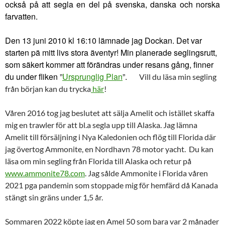
också på att segla en del på svenska, danska och norska
farvatten.
Den 13 juni 2010 kl 16:10 lämnade jag Dockan. Det var
starten pä mitt livs stora äventyr! Min planerade seglingsrutt,
som säkert kommer att förändras under resans gång, finner
du under fliken ”
Ursprunglig Plan
”.
Vill du läsa min segling
från början kan du trycka
här
!
Våren 2016 tog jag beslutet att sälja Amelit och istället skaffa
mig en trawler för att bl.a segla upp till Alaska. Jag lämna
Amelit till försäljning i Nya Kaledonien och flög till Florida där
jag övertog Ammonite, en Nordhavn 78 motor yacht. Du kan
läsa om min segling från Florida till Alaska och retur på
www.ammonite78.com
. Jag sålde Ammonite i Florida våren
2021 pga pandemin som stoppade mig för hemfärd då Kanada
stängt sin gräns under 1,5 år.
Sommaren 2022 köpte jag en Amel 50 som bara var 2 månader