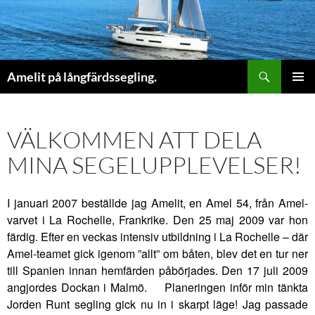
Sök
Amelit på långfärdssegling.
HOPPA
PRIMÄR
TILL
MENY
INNEHÅLL
VÄLKOMMEN ATT DELA
MINA SEGELUPPLEVELSER!
I januari 2007 beställde jag Amelit, en Amel 54, från Amel-
varvet i La Rochelle, Frankrike. Den 25 maj 2009 var hon
färdig. Efter en veckas intensiv utbildning i La Rochelle – där
Amel-teamet gick igenom ”allt” om båten, blev det en tur ner
till Spanien innan hemfärden påbörjades. Den 17 juli 2009
angjordes Dockan i Malmö. Planeringen inför min tänkta
Jorden Runt segling gick nu in i skarpt läge! Jag passade