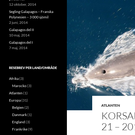
12 oktober, 2014
Segling Galapagos – Franska
Polynesien – 3 000 sjömil
2 juni, 2014
Galapagos del II
10 maj, 2014
Galapagos del I
7 maj, 2014
RESEBREV PER LAND/OMRÅDE
Afrika
(3)
Marocko
(3)
Atlanten
(1)
Europa
(31)
ATLANTEN
Belgien
(2)
KORSAR
Danmark
(1)
England
(3)
21 – 2
Frankrike
(9)