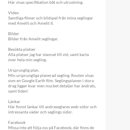
Här visas specifikation båt och utrustning.
Video
Samtliga filmer och bildspel från mina seglingar
med Amelit och Amelit II.
Bilder
Bilder från Amelit seglingar.
Besökta platser
Alla platser jag har stannat till vid, samt karta
över hela min segling.
Ursprunglig plan.
Min ursprungliga planerad segling. Routen visas
som en Google Earth film. Seglingsplanen i stora
drag ligger kvar men mycket detaljer har ändrats,
samt tiden!
Länkar
Här finnst länkar till andraseglares web-sidor och
intressanta väder och seglings sidor.
Facebook
Missa inte att följa oss på Facebook, där finns de