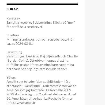
FLIKAR
Resebrev
Samtliga resebrev i tidsordning. Klicka på ”mer”
för att få hela resebrevet
Position
Min nuvarande position och seglade route från
Lagos 2024-03-01.
Besättning.
Besättningen består av Kaj Liljebladh och Charlie
(Border Collie). Därutöver hoppas vi att ha
tillfälliga gastar i form av mina barn samt mina
barnbarn och seglingsintresserade vänner.
Båten.
Amelit som betyder ”den godhjärtade – hårt
arbetande – kärleksfull” . Min första Amel var en
Amel 54 som jag hämtade i La Rochelle 2009.
2022 skaffade jag min 2:a Amel, det var en Amel
50. Amel båtar tillverkas i La Rochelle för mer
info se www.amel.fr