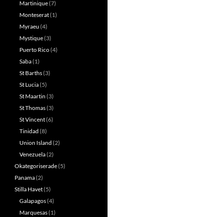
Martinique
(7)
Monteserat
(1)
Myraeu
(4)
Mystique
(3)
Puerto Rico
(4)
Saba
(1)
St Barths
(3)
St Lucia
(5)
St Maartin
(3)
St Thomas
(3)
St Vincent
(6)
Tinidad
(8)
Union Island
(2)
Venezuela
(2)
Okategoriserade
(5)
Panama
(2)
Stilla Havet
(5)
Galapagos
(4)
Marquesas
(1)