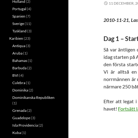
Holland
(2)
11 DECEMBER, 2
Portugal
(4)
Spanien
(7)
2010-11-21, Las
Sverige
(11)
Tyskland
(3)
Dag 1 – Sta
Karibien
(23)
Antiqua
(3)
Så var äntligen
Aruba
(1)
idag starten på 
Bahamas
(1)
den första start
Barbuda
(2)
Vi är alltså e
BVI
(4)
norrmännen är r
Culebra
(1)
närmare 250 båt
Dominika
(2)
Dominikanska Republiken
Efter att legat 
(1)
havet!
Fortsätt 
Grenada
(2)
Guadelope
(3)
Isla Providencia
(2)
Kuba
(1)