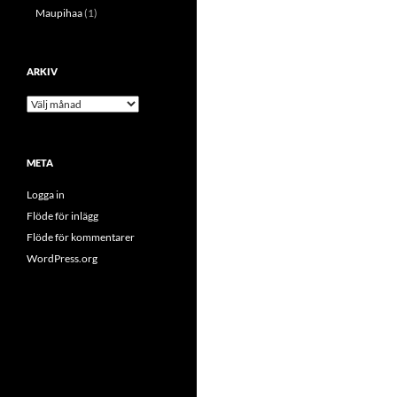
Maupihaa
(1)
ARKIV
Arkiv
META
Logga in
Flöde för inlägg
Flöde för kommentarer
WordPress.org