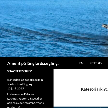
HOPPA TILL INNEHÅLL
Sök
Amelit på långfärdssegling.
HEM
RESEBREV
SENASTE RESEBREV
5 år sedan jag påbörjade min
Jorden Runt Segling
13 juni, 2015
Kategoriarkiv:
Historien om Felix von
Luckner, kapten på Seeadler
och en av de sista gentlemans
piraterna!