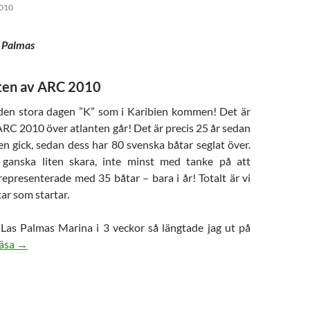
010
 Palmas
rten av ARC 2010
 den stora dagen ”K” som i Karibien kommen! Det är
ARC 2010 över atlanten går! Det är precis 25 år sedan
en gick, sedan dess har 80 svenska båtar seglat över.
n ganska liten skara, inte minst med tanke på att
epresenterade med 35 båtar – bara i år! Totalt är vi
ar som startar.
i Las Palmas Marina i 3 veckor så längtade jag ut på
Korsar Atlanten 2010-11-21 – 2010-12-11
läsa
→