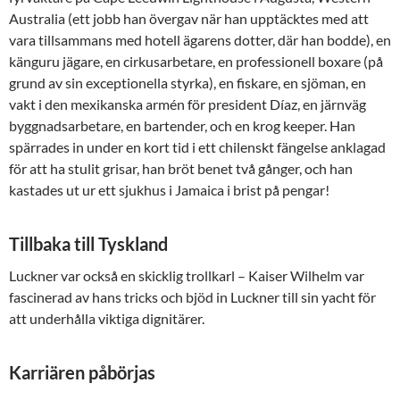
Australia (ett jobb han övergav när han upptäcktes med att
vara tillsammans med hotell ägarens dotter, där han bodde), en
känguru jägare, en cirkusarbetare, en professionell boxare (på
grund av sin exceptionella styrka), en fiskare, en sjöman, en
vakt i den mexikanska armén för president Díaz, en järnväg
byggnadsarbetare, en bartender, och en krog keeper. Han
spärrades in under en kort tid i ett chilenskt fängelse anklagad
för att ha stulit grisar, han bröt benet två gånger, och han
kastades ut ur ett sjukhus i Jamaica i brist på pengar!
Tillbaka till Tyskland
Luckner var också en skicklig trollkarl – Kaiser Wilhelm var
fascinerad av hans tricks och bjöd in Luckner till sin yacht för
att underhålla viktiga dignitärer.
Karriären påbörjas