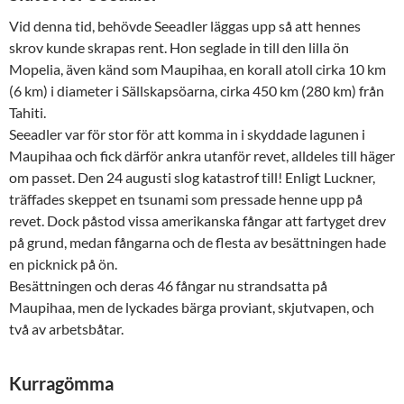
Vid denna tid, behövde Seeadler läggas upp så att hennes
skrov kunde skrapas rent. Hon seglade in till den lilla ön
Mopelia, även känd som Maupihaa, en korall atoll cirka 10 km
(6 km) i diameter i Sällskapsöarna, cirka 450 km (280 km) från
Tahiti.
Seeadler var för stor för att komma in i skyddade lagunen i
Maupihaa och fick därför ankra utanför revet, alldeles till häger
om passet. Den 24 augusti slog katastrof till! Enligt Luckner,
träffades skeppet en tsunami som pressade henne upp på
revet. Dock påstod vissa amerikanska fångar att fartyget drev
på grund, medan fångarna och de flesta av besättningen hade
en picknick på ön.
Besättningen och deras 46 fångar nu strandsatta på
Maupihaa, men de lyckades bärga proviant, skjutvapen, och
två av arbetsbåtar.
Kurragömma