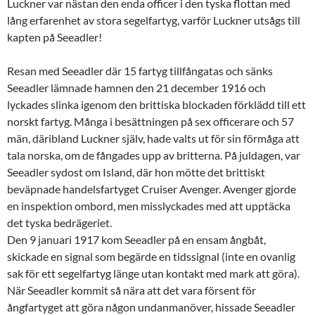
Luckner var nästan den enda officer i den tyska flottan med
lång erfarenhet av stora segelfartyg, varför Luckner utsågs till
kapten på Seeadler!
Resan med Seeadler där 15 fartyg tillfångatas och sänks
Seeadler lämnade hamnen den 21 december 1916 och
lyckades slinka igenom den brittiska blockaden förklädd till ett
norskt fartyg. Många i besättningen på sex officerare och 57
män, däribland Luckner själv, hade valts ut för sin förmåga att
tala norska, om de fångades upp av britterna. På juldagen, var
Seeadler sydost om Island, där hon mötte det brittiskt
beväpnade handelsfartyget Cruiser Avenger. Avenger gjorde
en inspektion ombord, men misslyckades med att upptäcka
det tyska bedrägeriet.
Den 9 januari 1917 kom Seeadler på en ensam ångbåt,
skickade en signal som begärde en tidssignal (inte en ovanlig
sak för ett segelfartyg länge utan kontakt med mark att göra).
När Seeadler kommit så nära att det vara försent för
ångfartyget att göra någon undanmanöver, hissade Seeadler