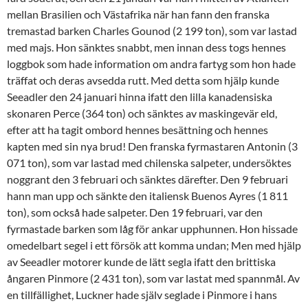
mellan Brasilien och Västafrika när han fann den franska
tremastad barken Charles Gounod (2 199 ton), som var lastad
med majs. Hon sänktes snabbt, men innan dess togs hennes
loggbok som hade information om andra fartyg som hon hade
träffat och deras avsedda rutt. Med detta som hjälp kunde
Seeadler den 24 januari hinna ifatt den lilla kanadensiska
skonaren Perce (364 ton) och sänktes av maskingevär eld,
efter att ha tagit ombord hennes besättning och hennes
kapten med sin nya brud! Den franska fyrmastaren Antonin (3
071 ton), som var lastad med chilenska salpeter, undersöktes
noggrant den 3 februari och sänktes därefter. Den 9 februari
hann man upp och sänkte den italiensk Buenos Ayres (1 811
ton), som också hade salpeter. Den 19 februari, var den
fyrmastade barken som låg för ankar upphunnen. Hon hissade
omedelbart segel i ett försök att komma undan; Men med hjälp
av Seeadler motorer kunde de lätt segla ifatt den brittiska
ångaren Pinmore (2 431 ton), som var lastat med spannmål. Av
en tillfällighet, Luckner hade själv seglade i Pinmore i hans