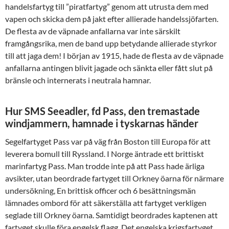
handelsfartyg till ”piratfartyg” genom att utrusta dem med
vapen och skicka dem på jakt efter allierade handelssjöfarten.
De flesta av de väpnade anfallarna var inte särskilt
framgångsrika, men de band upp betydande allierade styrkor
till att jaga dem! I början av 1915, hade de flesta av de väpnade
anfallarna antingen blivit jagade och sänkta eller fått slut på
bränsle och internerats i neutrala hamnar.
Hur SMS Seeadler, fd Pass, den tremastade
windjammern, hamnade i tyskarnas händer
Segelfartyget Pass var på väg från Boston till Europa för att
leverera bomull till Ryssland. I Norge äntrade ett brittiskt
marinfartyg Pass. Man trodde inte på att Pass hade ärliga
avsikter, utan beordrade fartyget till Orkney öarna för närmare
undersökning, En brittisk officer och 6 besättningsmän
lämnades ombord för att säkerställa att fartyget verkligen
seglade till Orkney öarna. Samtidigt beordrades kaptenen att
fartyget skulle föra engelsk flagg. Det engelska krigsfartyget