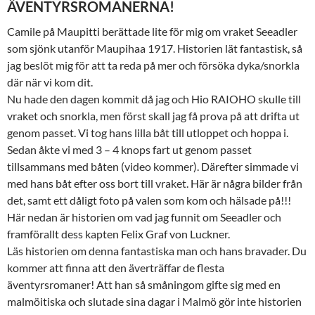
ÄVENTYRSROMANERNA!
Camile på Maupitti berättade lite för mig om vraket Seeadler
som sjönk utanför Maupihaa 1917. Historien lät fantastisk, så
jag beslöt mig för att ta reda på mer och försöka dyka/snorkla
där när vi kom dit.
Nu hade den dagen kommit då jag och Hio RAIOHO skulle till
vraket och snorkla, men först skall jag få prova på att drifta ut
genom passet. Vi tog hans lilla båt till utloppet och hoppa i.
Sedan åkte vi med 3 – 4 knops fart ut genom passet
tillsammans med båten (video kommer). Därefter simmade vi
med hans båt efter oss bort till vraket. Här är några bilder från
det, samt ett dåligt foto på valen som kom och hälsade på!!!
Här nedan är historien om vad jag funnit om Seeadler och
framförallt dess kapten Felix Graf von Luckner.
Läs historien om denna fantastiska man och hans bravader. Du
kommer att finna att den äverträffar de flesta
äventyrsromaner! Att han så småningom gifte sig med en
malmöitiska och slutade sina dagar i Malmö gör inte historien