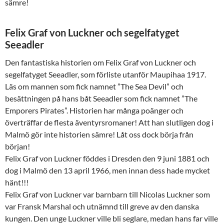
sämre!
Felix Graf von Luckner och segelfatyget
Seeadler
Den fantastiska historien om Felix Graf von Luckner och
segelfatyget Seeadler, som förliste utanför Maupihaa 1917.
Läs om mannen som fick namnet ”The Sea Devil” och
besättningen på hans båt Seeadler som fick namnet ”The
Emporers Pirates”. Historien har många poänger och
överträffar de flesta äventyrsromaner! Att han slutligen dog i
Malmö gör inte historien sämre! Låt oss dock börja från
början!
Felix Graf von Luckner föddes i Dresden den 9 juni 1881 och
dog i Malmö den 13 april 1966, men innan dess hade mycket
hänt!!!
Felix Graf von Luckner var barnbarn till Nicolas Luckner som
var Fransk Marshal och utnämnd till greve av den danska
kungen. Den unge Luckner ville bli seglare, medan hans far ville