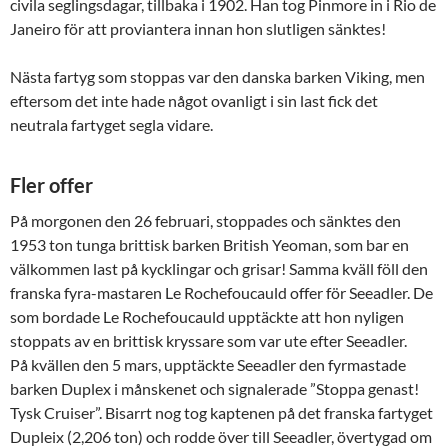
civila seglingsdagar, tillbaka i 1902. Han tog Pinmore in i Rio de
Janeiro för att proviantera innan hon slutligen sänktes!
Nästa fartyg som stoppas var den danska barken Viking, men
eftersom det inte hade något ovanligt i sin last fick det
neutrala fartyget segla vidare.
Fler offer
På morgonen den 26 februari, stoppades och sänktes den
1953 ton tunga brittisk barken British Yeoman, som bar en
välkommen last på kycklingar och grisar! Samma kväll föll den
franska fyra-mastaren Le Rochefoucauld offer för Seeadler. De
som bordade Le Rochefoucauld upptäckte att hon nyligen
stoppats av en brittisk kryssare som var ute efter Seeadler.
På kvällen den 5 mars, upptäckte Seeadler den fyrmastade
barken Duplex i månskenet och signalerade ”Stoppa genast!
Tysk Cruiser”. Bisarrt nog tog kaptenen på det franska fartyget
Dupleix (2,206 ton) och rodde över till Seeadler, övertygad om