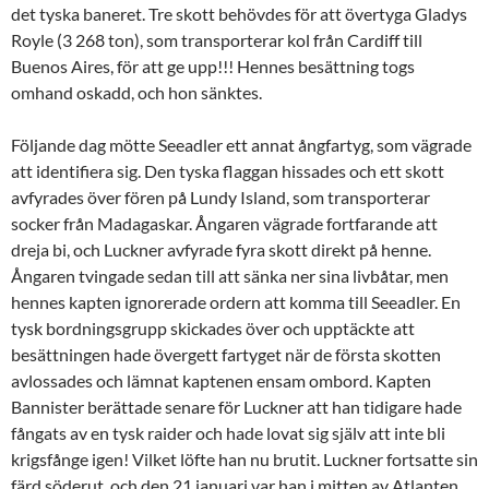
det tyska baneret. Tre skott behövdes för att övertyga Gladys
Royle (3 268 ton), som transporterar kol från Cardiff till
Buenos Aires, för att ge upp!!! Hennes besättning togs
omhand oskadd, och hon sänktes.
Följande dag mötte Seeadler ett annat ångfartyg, som vägrade
att identifiera sig. Den tyska flaggan hissades och ett skott
avfyrades över fören på Lundy Island, som transporterar
socker från Madagaskar. Ångaren vägrade fortfarande att
dreja bi, och Luckner avfyrade fyra skott direkt på henne.
Ångaren tvingade sedan till att sänka ner sina livbåtar, men
hennes kapten ignorerade ordern att komma till Seeadler. En
tysk bordningsgrupp skickades över och upptäckte att
besättningen hade övergett fartyget när de första skotten
avlossades och lämnat kaptenen ensam ombord. Kapten
Bannister berättade senare för Luckner att han tidigare hade
fångats av en tysk raider och hade lovat sig själv att inte bli
krigsfånge igen! Vilket löfte han nu brutit. Luckner fortsatte sin
färd söderut, och den 21 januari var han i mitten av Atlanten