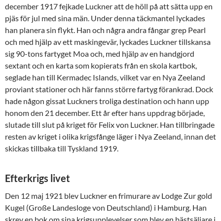
december 1917 fejkade Luckner att de höll på att sätta upp en
pjäs för jul med sina män. Under denna täckmantel lyckades
han planera sin flykt. Han och några andra fångar grep Pearl
och med hjälp av ett maskingevär, lyckades Luckner tillskansa
sig 90-tons fartyget Moa och, med hjälp av en handgjord
sextant och en karta som kopierats från en skola kartbok,
seglade han till Kermadec Islands, vilket var en Nya Zeeland
proviant stationer och här fanns större fartyg förankrad. Dock
hade någon gissat Luckners troliga destination och hann upp
honom den 21 december. Ett år efter hans uppdrag började,
slutade till slut på kriget för Felix von Luckner. Han tillbringade
resten av kriget i olika krigsfånge läger i Nya Zeeland, innan det
skickas tillbaka till Tyskland 1919.
Efterkrigs livet
Den 12 maj 1921 blev Luckner en frimurare av Lodge Zur gold
Kugel (Große Landesloge von Deutschland) i Hamburg. Han
skrev en bok om sina krigsupplevelser som blev en bästsäljare i