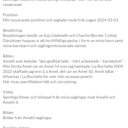
resebrevet
Position
Min nuvarande position och seglade route från Lagos 2024-03-01.
Besättning.
Besättningen består av Kaj Liljebladh och Charlie (Border Collie).
Därutöver hoppas vi att ha tillfälliga gastar i form av mina barn samt
mina barnbarn och seglingsintresserade vänner.
Båten.
Amelit som betyder ”den godhjärtade – hårt arbetande – kärleksfull” .
Min första Amel var en Amel 54 som jag hämtade i La Rochelle 2009.
2022 skaffade jag min 2:a Amel, det var en Amel 50. Amel båtar
tillverkas i La Rochelle för mer info se www.amel.fr
Här visas specifikation båt och utrustning.
Video
Samtliga filmer och bildspel från mina seglingar med Amelit och
Amelit II.
Bilder
Bilder från Amelit seglingar.
Besökta platser