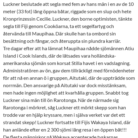
Luckner beslutade att segla med fem av hans män i en av de 10
meter (33 fot) lång öppna båtar, riggade som en slup och hete
Kronprinzessin Cecilie. Luckner, den borne optimisten, tänkte
segla till Fiji genom Cooköarna, ta ett segelfartyg och
återvända till Maupihaa. Där skulle han ta ombord sin
besättning och fångar, och återuppta sin plundra karriär.
Tre dagar efter att ha lämnat Maupihaa nådde sjömännen Atiu
Island i Cook Islands, där de låtsades vara holländska-
amerikanska sjömän som korsat Stilla havet i en vadslagning.
Administratören av ön, gav dem tillräckligt med förnödenheter
för att nå en annan ö i gruppen, Aitutaki, där de uppträdde som
norrmän. Den ansvarige på Aitutaki var dock misstänksam,
men hade ingen möjlighet att kvarhålla gruppen. Snabbt tog
Luckner sina män till ön Rarotonga. När de närmade sig
Rarotonga i mörkret, såg Luckner ett mörkt skepp som han
trodde var en hjälp kryssare, men i själva verket var det ett
strandat skepp! Luckner fortsatte till Fijis Wakaya Island, där
han anlände efter en 2 300 sjömi lång resa i en öppen båt!!!
De flesta människor på Wakaya accepterade tyskarnas