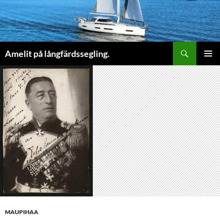
Sök
Amelit på långfärdssegling.
HOPPA
PRIMÄR
TILL
MENY
INNEHÅLL
MAUPIHAA