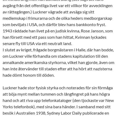
avgång från det offentliga livet var ett villkor för avvecklingen
av rättegången.) Luckner vägrade att avsäga sig sitt
medlemskap i frimurarna och de olika heders medborgarskap
som beviljats i USA, och därför blev hans bankkonto fryst.
1943 räddade han livet på en judisk kvinna, Rose Janson, som
han försett med ett pass som han hittat, Kvinnan lyckades
senare fly till USA via ett neutralt land.
I slutet av kriget, frågade borgmästaren i Halle, där han bodde,
om Luckner ville förhandla om stadens kapitulation till den
annalkande amerikanska styrkorna, vilket han gjorde, även om
han inte återvänder till staden efter att ha hört att nazisterna
hade dömt honom till döden.
Luckner hade stor fysisk styrka och noterades för sin förmåga
att böja mynt mellan tummen och långfingret på hans högra
hand och att riva upp telefonkataloger (den tjockaste var New
Yorks telefonbok), med sina bara händer. I samband med sitt
besök i Australien 1938, Sydney Labor Daily publicerade en