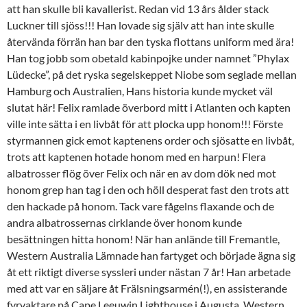
att han skulle bli kavallerist. Redan vid 13 års ålder stack
Luckner till sjöss!!! Han lovade sig själv att han inte skulle
återvända förrän han bar den tyska flottans uniform med ära!
Han tog jobb som obetald kabinpojke under namnet ”Phylax
Lüdecke”, på det ryska segelskeppet Niobe som seglade mellan
Hamburg och Australien, Hans historia kunde mycket väl
slutat här! Felix ramlade överbord mitt i Atlanten och kapten
ville inte sätta i en livbåt för att plocka upp honom!!! Förste
styrmannen gick emot kaptenens order och sjösatte en livbåt,
trots att kaptenen hotade honom med en harpun! Flera
albatrosser flög över Felix och när en av dom dök ned mot
honom grep han tag i den och höll desperat fast den trots att
den hackade på honom. Tack vare fågelns flaxande och de
andra albatrossernas cirklande över honom kunde
besättningen hitta honom! När han anlände till Fremantle,
Western Australia Lämnade han fartyget och började ägna sig
åt ett riktigt diverse syssleri under nästan 7 år! Han arbetade
med att var en säljare åt Frälsningsarmén(!), en assisterande
fyrvaktare på Cape Leeuwin Lighthouse i Augusta, Western