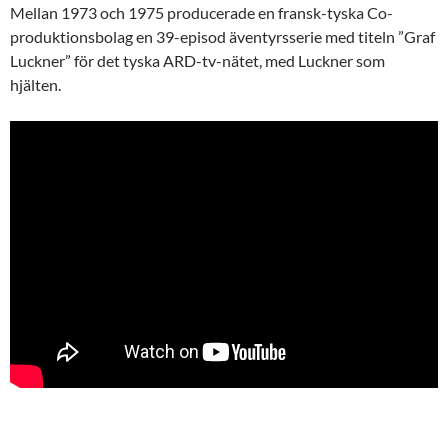
Mellan 1973 och 1975 producerade en fransk-tyska Co-
produktionsbolag en 39-episod äventyrsserie med titeln ”Graf
Luckner” för det tyska ARD-tv-nätet, med Luckner som
hjälten.