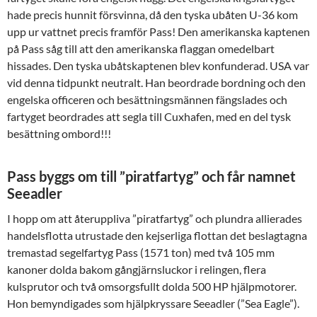
hade precis hunnit försvinna, då den tyska ubåten U-36 kom
upp ur vattnet precis framför Pass! Den amerikanska kaptenen
på Pass såg till att den amerikanska flaggan omedelbart
hissades. Den tyska ubåtskaptenen blev konfunderad. USA var
vid denna tidpunkt neutralt. Han beordrade bordning och den
engelska officeren och besättningsmännen fängslades och
fartyget beordrades att segla till Cuxhafen, med en del tysk
besättning ombord!!!
Pass byggs om till ”piratfartyg” och får namnet
Seeadler
I hopp om att återuppliva ”piratfartyg” och plundra allierades
handelsflotta utrustade den kejserliga flottan det beslagtagna
tremastad segelfartyg Pass (1571 ton) med två 105 mm
kanoner dolda bakom gångjärnsluckor i relingen, flera
kulsprutor och två omsorgsfullt dolda 500 HP hjälpmotorer.
Hon bemyndigades som hjälpkryssare Seeadler (”Sea Eagle”).