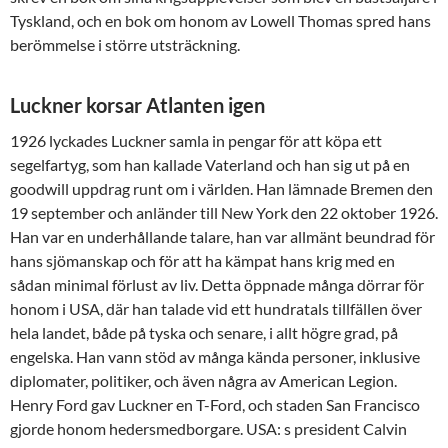
Tyskland, och en bok om honom av Lowell Thomas spred hans
berömmelse i större utsträckning.
Luckner korsar Atlanten igen
1926 lyckades Luckner samla in pengar för att köpa ett
segelfartyg, som han kallade Vaterland och han sig ut på en
goodwill uppdrag runt om i världen. Han lämnade Bremen den
19 september och anländer till New York den 22 oktober 1926.
Han var en underhållande talare, han var allmänt beundrad för
hans sjömanskap och för att ha kämpat hans krig med en
sådan minimal förlust av liv. Detta öppnade många dörrar för
honom i USA, där han talade vid ett hundratals tillfällen över
hela landet, både på tyska och senare, i allt högre grad, på
engelska. Han vann stöd av många kända personer, inklusive
diplomater, politiker, och även några av American Legion.
Henry Ford gav Luckner en T-Ford, och staden San Francisco
gjorde honom hedersmedborgare. USA: s president Calvin