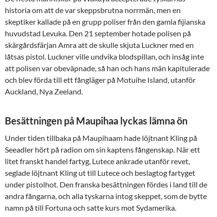
historia om att de var skeppsbrutna norrmän, men en
skeptiker kallade på en grupp poliser från den gamla fijianska
huvudstad Levuka. Den 21 september hotade polisen på
skärgårdsfärjan Amra att de skulle skjuta Luckner med en
låtsas pistol. Luckner ville undvika blodspillan, och insåg inte
att polisen var obeväpnade, så han och hans män kapitulerade
och blev förda till ett fångläger på Motuihe Island, utanför
Auckland, Nya Zeeland.
Besättningen på Maupihaa lyckas lämna ön
Under tiden tillbaka på Maupihaam hade löjtnant Kling på
Seeadler hört på radion om sin kaptens fångenskap. När ett
litet franskt handel fartyg, Lutece ankrade utanför revet,
seglade löjtnant Kling ut till Lutece och beslagtog fartyget
under pistolhot. Den franska besättningen fördes i land till de
andra fångarna, och alla tyskarna intog skeppet, som de bytte
namn på till Fortuna och satte kurs mot Sydamerika.