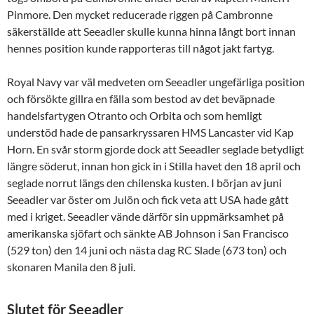
Pinmore. Den mycket reducerade riggen på Cambronne
säkerställde att Seeadler skulle kunna hinna långt bort innan
hennes position kunde rapporteras till något jakt fartyg.
Royal Navy var väl medveten om Seeadler ungefärliga position
och försökte gillra en fälla som bestod av det beväpnade
handelsfartygen Otranto och Orbita och som hemligt
understöd hade de pansarkryssaren HMS Lancaster vid Kap
Horn. En svår storm gjorde dock att Seeadler seglade betydligt
längre söderut, innan hon gick in i Stilla havet den 18 april och
seglade norrut längs den chilenska kusten. I början av juni
Seeadler var öster om Julön och fick veta att USA hade gått
med i kriget. Seeadler vände därför sin uppmärksamhet på
amerikanska sjöfart och sänkte AB Johnson i San Francisco
(529 ton) den 14 juni och nästa dag RC Slade (673 ton) och
skonaren Manila den 8 juli.
Slutet för Seeadler