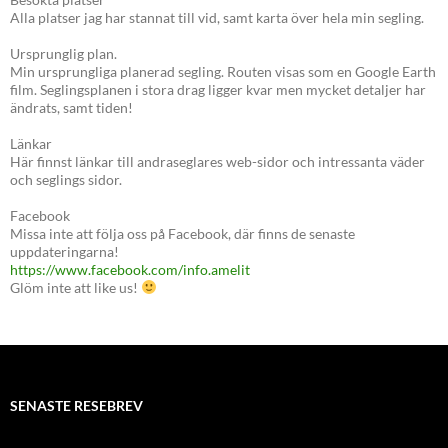
Alla platser jag har stannat till vid, samt karta över hela min segling.
Ursprunglig plan.
Min ursprungliga planerad segling. Routen visas som en Google Earth
film. Seglingsplanen i stora drag ligger kvar men mycket detaljer har
ändrats, samt tiden!
Länkar
Här finnst länkar till andraseglares web-sidor och intressanta väder
och seglings sidor.
Facebook
Missa inte att följa oss på Facebook, där finns de senaste
uppdateringarna!
https://www.facebook.com/info.amelit
Glöm inte att like us!
SENASTE RESEBREV