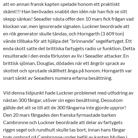
att en annan fransk kapten spelade honom ett praktiskt
skämt!!! Han berövades snabbt den idén när han fick se sitt
skepp sänkas! Seeadler nästa offer den 10 mars fick frågan vad
klockan var, men ignorerade signalen. Luckner beordrade att
en rök generator skulle tändas, och Horngarth (3 609 ton)
vände tillbaka för att hjälpa det ”brinnande” segelfartyget. Ett
enda skott satte det brittiska fartygets radio ur funktion. Detta
resulterade i den enda förlusten av liv i Seeadler attacker. En
brittisk sjöman, Douglas, dödades när ett ångrör sprack av
skottet och sprutade skållhett ånga på honom. Horngarth var
snart sänkt av Seeadlers numera erfarna besättning.
Vid denna tidpunkt hade Luckner problemet med utfodring av
nästan 300 fångar, utöver sin egen besättning. Dessutom
gällde det att se till att de 300 fångarna inte gjorde uppror!
Den 20 mars fångades den franska fyrmastade barken
Cambronne och Luckner beordrade att delar av fartygets
riggm segel och rundhult skulle tas bort, innan hans fångar
togs ombord på Cambronne under befäl av kapten Mullen i