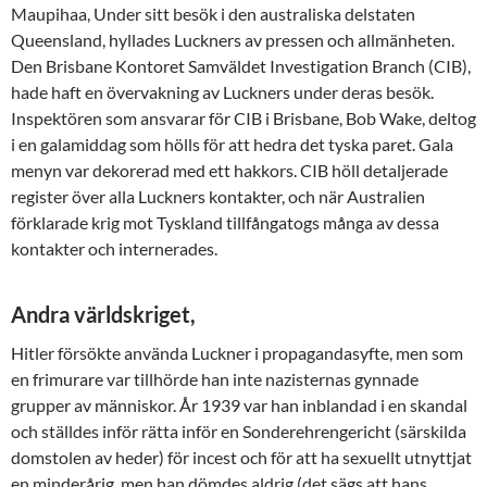
Maupihaa, Under sitt besök i den australiska delstaten
Queensland, hyllades Luckners av pressen och allmänheten.
Den Brisbane Kontoret Samväldet Investigation Branch (CIB),
hade haft en övervakning av Luckners under deras besök.
Inspektören som ansvarar för CIB i Brisbane, Bob Wake, deltog
i en galamiddag som hölls för att hedra det tyska paret. Gala
menyn var dekorerad med ett hakkors. CIB höll detaljerade
register över alla Luckners kontakter, och när Australien
förklarade krig mot Tyskland tillfångatogs många av dessa
kontakter och internerades.
Andra världskriget,
Hitler försökte använda Luckner i propagandasyfte, men som
en frimurare var tillhörde han inte nazisternas gynnade
grupper av människor. År 1939 var han inblandad i en skandal
och ställdes inför rätta inför en Sonderehrengericht (särskilda
domstolen av heder) för incest och för att ha sexuellt utnyttjat
en minderårig, men han dömdes aldrig (det sägs att hans