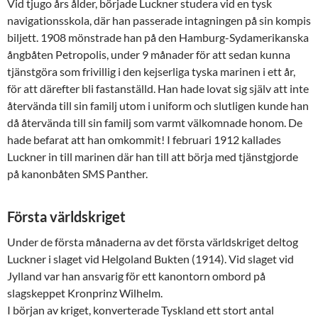
Vid tjugo års ålder, började Luckner studera vid en tysk
navigationsskola, där han passerade intagningen på sin kompis
biljett. 1908 mönstrade han på den Hamburg-Sydamerikanska
ångbåten Petropolis, under 9 månader för att sedan kunna
tjänstgöra som frivillig i den kejserliga tyska marinen i ett år,
för att därefter bli fastanställd. Han hade lovat sig själv att inte
återvända till sin familj utom i uniform och slutligen kunde han
då återvända till sin familj som varmt välkomnade honom. De
hade befarat att han omkommit! I februari 1912 kallades
Luckner in till marinen där han till att börja med tjänstgjorde
på kanonbåten SMS Panther.
Första världskriget
Under de första månaderna av det första världskriget deltog
Luckner i slaget vid Helgoland Bukten (1914). Vid slaget vid
Jylland var han ansvarig för ett kanontorn ombord på
slagskeppet Kronprinz Wilhelm.
I början av kriget, konverterade Tyskland ett stort antal