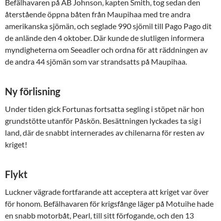
Befälhavaren på AB Johnson, kapten Smith, tog sedan den
återstående öppna båten från Maupihaa med tre andra
amerikanska sjömän, och seglade 990 sjömil till Pago Pago dit
de anlände den 4 oktober. Där kunde de slutligen informera
myndigheterna om Seeadler och ordna för att räddningen av
de andra 44 sjömän som var strandsatts på Maupihaa.
Ny förlisning
Under tiden gick Fortunas fortsatta segling i stöpet när hon
grundstötte utanför Påskön. Besättningen lyckades ta sig i
land, där de snabbt internerades av chilenarna för resten av
kriget!
Flykt
Luckner vägrade fortfarande att acceptera att kriget var över
för honom. Befälhavaren för krigsfånge läger på Motuihe hade
en snabb motorbåt, Pearl, till sitt förfogande, och den 13