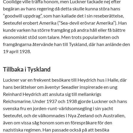
Coolidge ville träffa honom, men Luckner tackade nej efter
begäran av hans regering då detta skulle kunna störa hans
”goodwill uppdrag”, som han kallade det i sin reseberättelse,
Seeteufel erobert Amerika (”Sea-devil erövrar Amerika”). Han
kunde varken ha större framgång på andra håll eller få bättre
ekonomiskt stöd som talare. Men trots populariteten och
framgångarna återvände han till Tyskland, där han anlände den
19 april 1928.
Tillbaka i Tyskland
Luckner var en frekvent besökare till Heydrich hus i Halle, där
hans berättelser om äventyr Seeadler inspirerade en ung
Reinhard Heydrich att ansluta sig till mellankrigs
Reichsmarine. Under 1937 och 1938 gjorde Luckner och hans
svenska fru en jorden-runt-världsomsegling i sin yacht
Seeteufel, och de välkomnades i Nya Zeeland och Australien,
även om vissa såg honom som en förespråkare för den
nazistiska regimen. Han passade också på att besöka