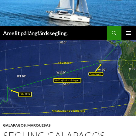
Sök
Amelit på långfärdssegling.
HOPPA
PRIMÄR
TILL
MENY
INNEHÅLL
GALAPAGOS
,
MARQUESAS
SEGLING GALAPAGOS –