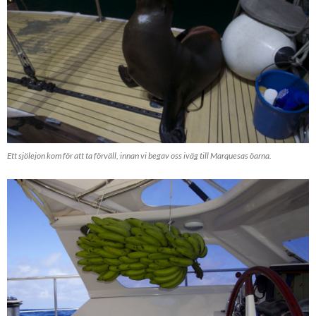
Ett sjölejon kom för att ta förväll, innan vi begav oss iväg till Marquesas öarna.