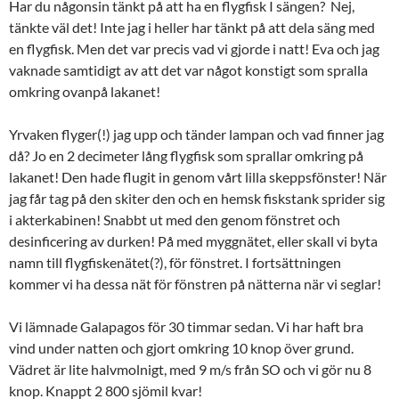
Har du någonsin tänkt på att ha en flygfisk I sängen? Nej,
tänkte väl det! Inte jag i heller har tänkt på att dela säng med
en flygfisk. Men det var precis vad vi gjorde i natt! Eva och jag
vaknade samtidigt av att det var något konstigt som spralla
omkring ovanpå lakanet!
Yrvaken flyger(!) jag upp och tänder lampan och vad finner jag
då? Jo en 2 decimeter lång flygfisk som sprallar omkring på
lakanet! Den hade flugit in genom vårt lilla skeppsfönster! När
jag får tag på den skiter den och en hemsk fiskstank sprider sig
i akterkabinen! Snabbt ut med den genom fönstret och
desinficering av durken! På med myggnätet, eller skall vi byta
namn till flygfiskenätet(?), för fönstret. I fortsättningen
kommer vi ha dessa nät för fönstren på nätterna när vi seglar!
Vi lämnade Galapagos för 30 timmar sedan. Vi har haft bra
vind under natten och gjort omkring 10 knop över grund.
Vädret är lite halvmolnigt, med 9 m/s från SO och vi gör nu 8
knop. Knappt 2 800 sjömil kvar!