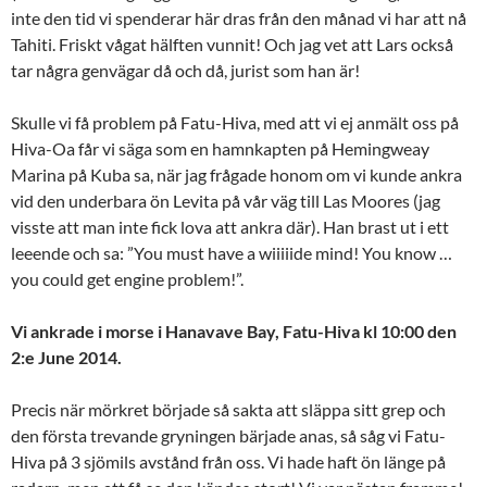
inte den tid vi spenderar här dras från den månad vi har att nå
Tahiti. Friskt vågat hälften vunnit! Och jag vet att Lars också
tar några genvägar då och då, jurist som han är!
Skulle vi få problem på Fatu-Hiva, med att vi ej anmält oss på
Hiva-Oa får vi säga som en hamnkapten på Hemingweay
Marina på Kuba sa, när jag frågade honom om vi kunde ankra
vid den underbara ön Levita på vår väg till Las Moores (jag
visste att man inte fick lova att ankra där). Han brast ut i ett
leeende och sa: ”You must have a wiiiiide mind!
You know …
you could get engine problem!”.
Vi ankrade i morse i Hanavave Bay, Fatu-Hiva kl
10:00
den
2:e June 2014.
Precis när mörkret började så sakta att släppa sitt grep och
den första trevande gryningen bärjade anas, så såg vi Fatu-
Hiva på 3 sjömils avstånd från oss. Vi hade haft ön länge på