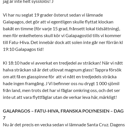
jag är inte helt sysslolös!
J
Vi har nu seglat 19 grader österut sedan vi lämnade
Galapagos, det gör att vi egentligen skulle flyttat klockan
bakåt en timme (för varje 15 grad, frånsett lokal tidsättning),
men för enkelhetens skull kör vi Galapagostid tills vi kommer
till Fatu-Hiva. Det innebär dock att solen inte går ner förrän kl
19:10 Galapagos tid!
Kl 18:10 hade vi avverkat en tredjedel av sträckan! När vi nått
halva sträckan så är det utlovat magnum glass! Tappra försök
om att få en glasspinne för att vi nått en tredjedels sträcka
hade ingen framgång.
J
Vi befinner oss nu drygt 1 000 sjömil
från land, men trots det har vi fåglar omkring oss, och det ser
inte ut att vara flyttfåglar utan de verkar leva här, märkligt!
GALAPAGOS – FATU-HIVA, FRANSKA POLYNESIEN – DAG
7
Nu är det precis en vecka sedan vi lämnade Santa Cruz. Dagens