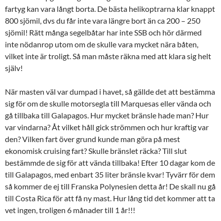
fartyg kan vara långt borta. De bästa helikoptrarna klar knappt
800 sjömil, dvs du får inte vara längre bort än ca 200 – 250
sjömil! Rätt många segelbåtar har inte SSB och hör därmed
inte nödanrop utom om de skulle vara mycket nära båten,
vilket inte är troligt. Så man måste räkna med att klara sig helt
själv!
När masten väl var dumpad i havet, så gällde det att bestämma
sig för om de skulle motorsegla till Marquesas eller vända och
gå tillbaka till Galapagos. Hur mycket bränsle hade man? Hur
var vindarna? Åt vilket håll gick strömmen och hur kraftig var
den? Vilken fart över grund kunde man göra på mest
ekonomisk cruising fart? Skulle bränslet räcka? Till slut
bestämmde de sig för att vända tillbaka! Efter 10 dagar kom de
till Galapagos, med enbart 35 liter bränsle kvar! Tyvärr för dem
så kommer de ej till Franska Polynesien detta år! De skall nu gå
till Costa Rica för att få ny mast. Hur lång tid det kommer att ta
vet ingen, troligen 6 månader till 1 år!!!