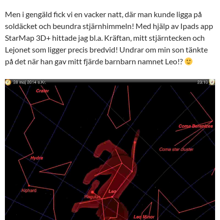
Men i gengäld fick vi en vacker natt, där man kunde ligga på
soldäcket och beundra stjärnhimmeln! Med hjälp av Ipads app
StarMap 3D+ hittade jag bl.a. Kräftan, mitt stjärntecken och
Lejonet som ligger precis bredvid! Undrar om min son tänkte
på det när han gav mitt fjärde barnbarn namnet Leo!?