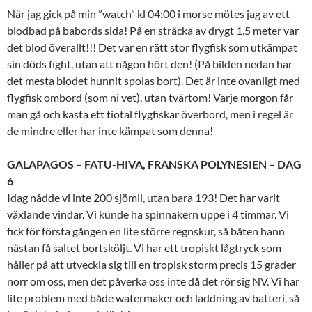
När jag gick på min ”watch” kl 04:00 i morse mötes jag av ett
blodbad på babords sida! På en sträcka av drygt 1,5 meter var
det blod överallt!!! Det var en rätt stor flygfisk som utkämpat
sin döds fight, utan att någon hört den! (På bilden nedan har
det mesta blodet hunnit spolas bort). Det är inte ovanligt med
flygfisk ombord (som ni vet), utan tvärtom! Varje morgon får
man gå och kasta ett tiotal flygfiskar överbord, men i regel är
de mindre eller har inte kämpat som denna!
GALAPAGOS – FATU-HIVA, FRANSKA POLYNESIEN – DAG
6
Idag nådde vi inte 200 sjömil, utan bara 193! Det har varit
växlande vindar. Vi kunde ha spinnakern uppe i 4 timmar. Vi
fick för första gången en lite större regnskur, så båten hann
nästan få saltet bortsköljt. Vi har ett tropiskt lågtryck som
håller på att utveckla sig till en tropisk storm precis 15 grader
norr om oss, men det påverka oss inte då det rör sig NV. Vi har
lite problem med både watermaker och laddning av batteri, så