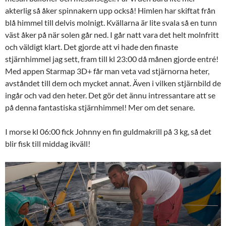
akterlig så åker spinnakern upp också! Himlen har skiftat från
blå himmel till delvis molnigt. Kvällarna är lite svala så en tunn
väst åker på när solen går ned. I går natt vara det helt molnfritt
och väldigt klart. Det gjorde att vi hade den finaste
stjärnhimmel jag sett, fram till kl 23:00 då månen gjorde entré!
Med appen Starmap 3D+ får man veta vad stjärnorna heter,
avståndet till dem och mycket annat. Även i vilken stjärnbild de
ingår och vad den heter. Det gör det ännu intressantare att se
på denna fantastiska stjärnhimmel! Mer om det senare.
I morse kl 06:00 fick Johnny en fin guldmakrill på 3 kg, så det
blir fisk till middag ikväll!