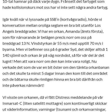
10-tal hamnar på däck varje dygn. Frånsett det fartyget som
hade kollisionskurs mot oss har vi inte sett några andra fartyg.
Igår kväll när vi lyssnade på SSB’n (kortvågsradio), hörde vi
konversation mellan oroliga seglare en bra bit utanför Los
Angels breddgrader. Vi har en orkan, Amanda (årets första),
som för närvarande är belägen precis norr om oss på
breddgrad 13 N. Vindstyrkan är 55 m/s med upptill 70 m/s i
byarna. Men vi befinner oss på 6 grader Syd, det skiljer alltså 1
140 sjömil och orkan är på väg nordväst, så för vår del är det
lugnt! Men att vara norr om den kan inte vara roligt. Nu
verkade det som de var en bit öster om den tänkta orkanbanan
och det skulle ta minst 5 dagar innan den kom till det området
och de båtarna skulle rimligen hinna en bra bit därifrån och
inte påverkas nämnvärt!
Vi visste om orkanen, då vi fått Distress meddelande på vår
Inmarsat-C (liten satelitt mottagre) som kontinuerligt skickar
ut väderinformation, varningar (tsunami och orkanvarningar,