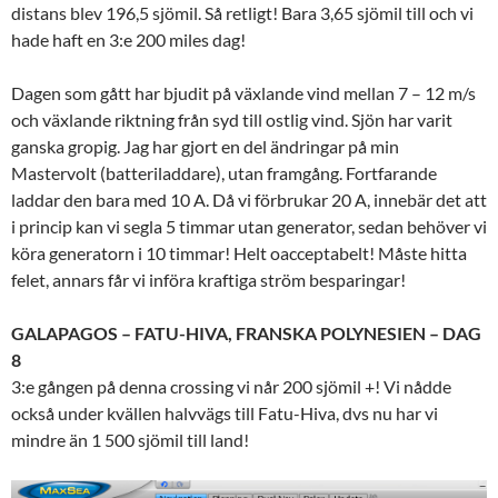
distans blev 196,5 sjömil. Så retligt! Bara 3,65 sjömil till och vi
hade haft en 3:e 200 miles dag!
Dagen som gått har bjudit på växlande vind mellan 7 – 12 m/s
och växlande riktning från syd till ostlig vind. Sjön har varit
ganska gropig. Jag har gjort en del ändringar på min
Mastervolt (batteriladdare), utan framgång. Fortfarande
laddar den bara med 10 A. Då vi förbrukar 20 A, innebär det att
i princip kan vi segla 5 timmar utan generator, sedan behöver vi
köra generatorn i 10 timmar! Helt oacceptabelt! Måste hitta
felet, annars får vi införa kraftiga ström besparingar!
GALAPAGOS – FATU-HIVA, FRANSKA POLYNESIEN – DAG
8
3:e gången på denna crossing vi når 200 sjömil +! Vi nådde
också under kvällen halvvägs till Fatu-Hiva, dvs nu har vi
mindre än 1 500 sjömil till land!