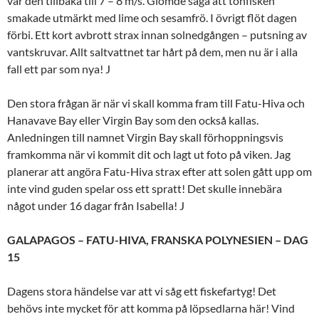
var den tillbaka till 7 – 8 m/s. Glömde säga att tonfisken
smakade utmärkt med lime och sesamfrö. I övrigt flöt dagen
förbi. Ett kort avbrott strax innan solnedgången – putsning av
vantskruvar. Allt saltvattnet tar hårt på dem, men nu är i alla
fall ett par som nya! J
Den stora frågan är när vi skall komma fram till Fatu-Hiva och
Hanavave Bay eller Virgin Bay som den också kallas.
Anledningen till namnet Virgin Bay skall förhoppningsvis
framkomma när vi kommit dit och lagt ut foto på viken. Jag
planerar att angöra Fatu-Hiva strax efter att solen gått upp om
inte vind guden spelar oss ett spratt! Det skulle innebära
något under 16 dagar från Isabella! J
GALAPAGOS – FATU-HIVA, FRANSKA POLYNESIEN – DAG
15
Dagens stora händelse var att vi såg ett fiskefartyg! Det
behövs inte mycket för att komma på löpsedlarna här! Vind