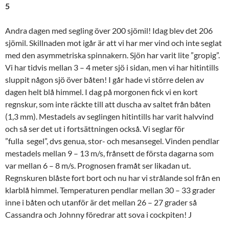
5
Andra dagen med segling över 200 sjömil! Idag blev det 206
sjömil. Skillnaden mot igår är att vi har mer vind och inte seglat
med den asymmetriska spinnakern. Sjön har varit lite ”gropig”.
Vi har tidvis mellan 3 – 4 meter sjö i sidan, men vi har hitintills
sluppit någon sjö över båten! I går hade vi större delen av
dagen helt blå himmel. I dag på morgonen fick vi en kort
regnskur, som inte räckte till att duscha av saltet från båten
(1,3 mm). Mestadels av seglingen hitintills har varit halvvind
och så ser det ut i fortsättningen också. Vi seglar för
”fulla segel”, dvs genua, stor- och mesansegel. Vinden pendlar
mestadels mellan 9 – 13 m/s, frånsett de första dagarna som
var mellan 6 – 8 m/s. Prognosen framåt ser likadan ut.
Regnskuren blåste fort bort och nu har vi strålande sol från en
klarblå himmel. Temperaturen pendlar mellan 30 – 33 grader
inne i båten och utanför är det mellan 26 – 27 grader så
Cassandra och Johnny föredrar att sova i cockpiten!
J