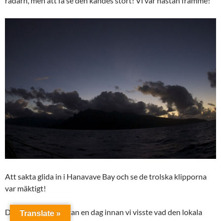
radarn, men att få se den kändes stort! Vi var nästan framme!
Att sakta glida in i Hanavave Bay och se de trolska klipporna
var mäktigt!
Det tog faktisk nästan en dag innan vi visste vad den lokala
Translate »