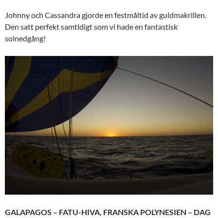
Johnny och Cassandra gjorde en festmåltid av guldmakrillen.
Den satt perfekt samtidigt som vi hade en fantastisk
solnedgång!
GALAPAGOS – FATU-HIVA, FRANSKA POLYNESIEN – DAG