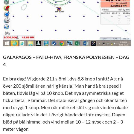
GALAPAGOS – FATU-HIVA, FRANSKA POLYNESIEN – DAG
4
En bra dag! Vi gjorde 211 sjömil, dvs 8,8 knop i snitt! Att nå
över 200 sjömil är en härlig känsla! Man har då bra speed i
båten, tidvis låg vi på 10 knop. Det nya asymmetriska seglet
fick arbeta i 9 timmar. Det stabiliserar gången och ökar farten
med drygt 1 knop. Men när mörkret slöt sig och vinden ökade
något rullade vi in det. I övrigt hände det inte mycket. Dagen
bjöd på blå himmel och vind mellan 10 – 12 m/sek och 2 – 3
meter vågor.