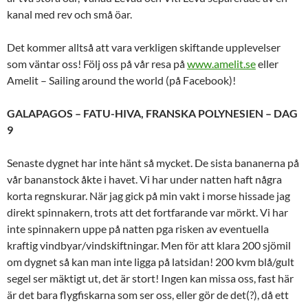
kanal med rev och små öar.
Det kommer alltså att vara verkligen skiftande upplevelser
som väntar oss! Följ oss på vår resa på
www.amelit.se
eller
Amelit – Sailing around the world (på Facebook)!
GALAPAGOS – FATU-HIVA, FRANSKA POLYNESIEN – DAG
9
Senaste dygnet har inte hänt så mycket. De sista bananerna på
vår bananstock åkte i havet. Vi har under natten haft några
korta regnskurar. När jag gick på min vakt i morse hissade jag
direkt spinnakern, trots att det fortfarande var mörkt. Vi har
inte spinnakern uppe på natten pga risken av eventuella
kraftig vindbyar/vindskiftningar. Men för att klara 200 sjömil
om dygnet så kan man inte ligga på latsidan! 200 kvm blå/gult
segel ser mäktigt ut, det är stort! Ingen kan missa oss, fast här
är det bara flygfiskarna som ser oss, eller gör de det(?), då ett