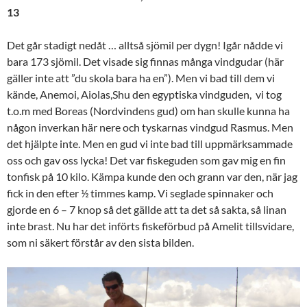
13
Det går stadigt nedåt … alltså sjömil per dygn! Igår nådde vi
bara 173 sjömil. Det visade sig finnas många vindgudar (här
gäller inte att ”du skola bara ha en”). Men vi bad till dem vi
kände, Anemoi, Aiolas,Shu den egyptiska vindguden, vi tog
t.o.m med Boreas (Nordvindens gud) om han skulle kunna ha
någon inverkan här nere och tyskarnas vindgud Rasmus. Men
det hjälpte inte. Men en gud vi inte bad till uppmärksammade
oss och gav oss lycka! Det var fiskeguden som gav mig en fin
tonfisk på 10 kilo. Kämpa kunde den och grann var den, när jag
fick in den efter ½ timmes kamp. Vi seglade spinnaker och
gjorde en 6 – 7 knop så det gällde att ta det så sakta, så linan
inte brast. Nu har det införts fiskeförbud på Amelit tillsvidare,
som ni säkert förstår av den sista bilden.