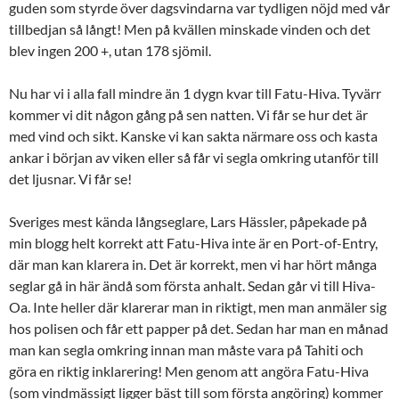
guden som styrde över dagsvindarna var tydligen nöjd med vår
tillbedjan så långt! Men på kvällen minskade vinden och det
blev ingen 200 +, utan 178 sjömil.
Nu har vi i alla fall mindre än 1 dygn kvar till Fatu-Hiva. Tyvärr
kommer vi dit någon gång på sen natten. Vi får se hur det är
med vind och sikt. Kanske vi kan sakta närmare oss och kasta
ankar i början av viken eller så får vi segla omkring utanför till
det ljusnar. Vi får se!
Sveriges mest kända långseglare, Lars Hässler, påpekade på
min blogg helt korrekt att Fatu-Hiva inte är en Port-of-Entry,
där man kan klarera in. Det är korrekt, men vi har hört många
seglar gå in här ändå som första anhalt. Sedan går vi till Hiva-
Oa. Inte heller där klarerar man in riktigt, men man anmäler sig
hos polisen och får ett papper på det. Sedan har man en månad
man kan segla omkring innan man måste vara på Tahiti och
göra en riktig inklarering! Men genom att angöra Fatu-Hiva
(som vindmässigt ligger bäst till som första angöring) kommer