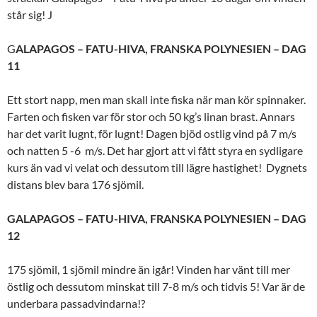
står sig! J
G
ALAPAGOS – FATU-HIVA, FRANSKA POLYNESIEN – DAG
11
Ett stort napp, men man skall inte fiska när man kör spinnaker.
Farten och fisken var för stor och 50 kg’s linan brast. Annars
har det varit lugnt, för lugnt! Dagen bjöd ostlig vind på 7 m/s
och natten 5 -6 m/s. Det har gjort att vi fått styra en sydligare
kurs än vad vi velat och dessutom till lägre hastighet! Dygnets
distans blev bara 176 sjömil.
GALAPAGOS – FATU-HIVA, FRANSKA POLYNESIEN – DAG
12
175 sjömil, 1 sjömil mindre än igår! Vinden har vänt till mer
östlig och dessutom minskat till 7-8 m/s och tidvis 5! Var är de
underbara passadvindarna!?