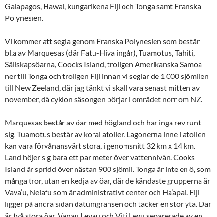
Galapagos, Hawai, kungarikena Fiji och Tonga samt Franska
Polynesien.
Vi kommer att segla genom Franska Polynesien som består
bl.a av Marquesas (där Fatu-Hiva ingår), Tuamotus, Tahiti,
Sällskapsöarna, Coocks Island, troligen Amerikanska Samoa
ner till Tonga och troligen Fiji innan vi seglar de 1 000 sjömilen
till New Zeeland, där jag tänkt vi skall vara senast mitten av
november, då cyklon säsongen börjar i området norr om NZ.
Marquesas består av öar med högland och har inga rev runt
sig. Tuamotus består av koral atoller. Lagonerna inne i atollen
kan vara förvånansvärt stora, i genomsnitt 32 km x 14 km.
Land höjer sig bara ett par meter över vattennivån. Cooks
Island är spridd över nästan 900 sjömil. Tonga är inte en ö, som
många tror, utan en kedja av öar, där de kändaste grupperna är
Vava’u, Neiafu som är administrativt center och Ha’apai. Fiji
ligger på andra sidan datumgränsen och täcker en stor yta. Där
är två stora öar, Vanau Levau och Viti Levu separerade av en