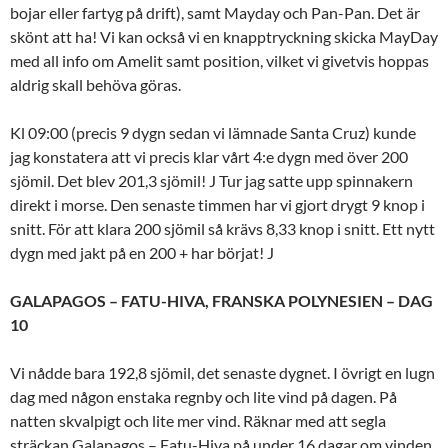
bojar eller fartyg på drift), samt Mayday och Pan-Pan. Det är
skönt att ha! Vi kan också vi en knapptryckning skicka MayDay
med all info om Amelit samt position, vilket vi givetvis hoppas
aldrig skall behöva göras.
Kl 09:00 (precis 9 dygn sedan vi lämnade Santa Cruz) kunde
jag konstatera att vi precis klar vårt 4:e dygn med över 200
sjömil. Det blev 201,3 sjömil! J Tur jag satte upp spinnakern
direkt i morse. Den senaste timmen har vi gjort drygt 9 knop i
snitt. För att klara 200 sjömil så krävs 8,33 knop i snitt. Ett nytt
dygn med jakt på en 200 + har börjat! J
GALAPAGOS – FATU-HIVA, FRANSKA POLYNESIEN – DAG
10
Vi nådde bara 192,8 sjömil, det senaste dygnet. I övrigt en lugn
dag med någon enstaka regnby och lite vind på dagen. På
natten skvalpigt och lite mer vind. Räknar med att segla
sträckan Galapagos – Fatu-Hiva på under 16 dagar om vinden