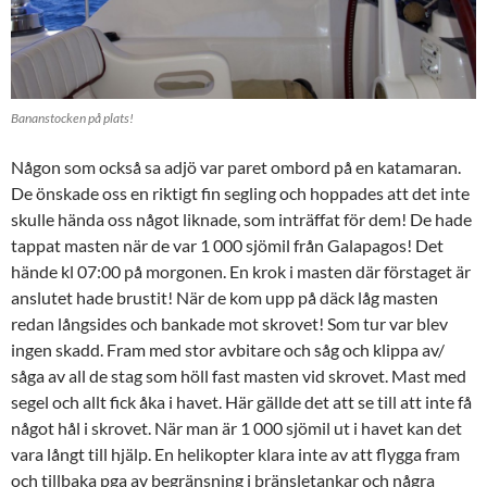
Bananstocken på plats!
Någon som också sa adjö var paret ombord på en katamaran.
De önskade oss en riktigt fin segling och hoppades att det inte
skulle hända oss något liknade, som inträffat för dem! De hade
tappat masten när de var 1 000 sjömil från Galapagos! Det
hände kl 07:00 på morgonen. En krok i masten där förstaget är
anslutet hade brustit! När de kom upp på däck låg masten
redan långsides och bankade mot skrovet! Som tur var blev
ingen skadd. Fram med stor avbitare och såg och klippa av/
såga av all de stag som höll fast masten vid skrovet. Mast med
segel och allt fick åka i havet. Här gällde det att se till att inte få
något hål i skrovet. När man är 1 000 sjömil ut i havet kan det
vara långt till hjälp. En helikopter klara inte av att flygga fram
och tillbaka pga av begränsning i bränsletankar och några