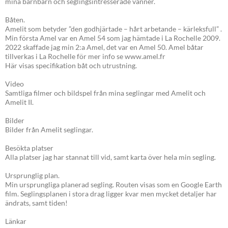
mina barnbarn och seglingsintresserade vänner.
Båten.
Amelit som betyder ”den godhjärtade – hårt arbetande – kärleksfull” .
Min första Amel var en Amel 54 som jag hämtade i La Rochelle 2009.
2022 skaffade jag min 2:a Amel, det var en Amel 50. Amel båtar
tillverkas i La Rochelle för mer info se www.amel.fr
Här visas specifikation båt och utrustning.
Video
Samtliga filmer och bildspel från mina seglingar med Amelit och
Amelit II.
Bilder
Bilder från Amelit seglingar.
Besökta platser
Alla platser jag har stannat till vid, samt karta över hela min segling.
Ursprunglig plan.
Min ursprungliga planerad segling. Routen visas som en Google Earth
film. Seglingsplanen i stora drag ligger kvar men mycket detaljer har
ändrats, samt tiden!
Länkar