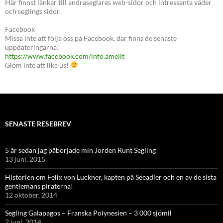
Här finnst länkar till andraseglares web-sidor och intressanta väder
och seglings sidor.
Facebook
Missa inte att följa oss på Facebook, där finns de senaste
uppdateringarna!
https://www.facebook.com/info.amelit
Glöm inte att like us!
SENASTE RESEBREV
5 år sedan jag påbörjade min Jorden Runt Segling
13 juni, 2015
Historien om Felix von Luckner, kapten på Seeadler och en av de sista
gentlemans piraterna!
12 oktober, 2014
Segling Galapagos – Franska Polynesien – 3 000 sjömil
2 juni, 2014