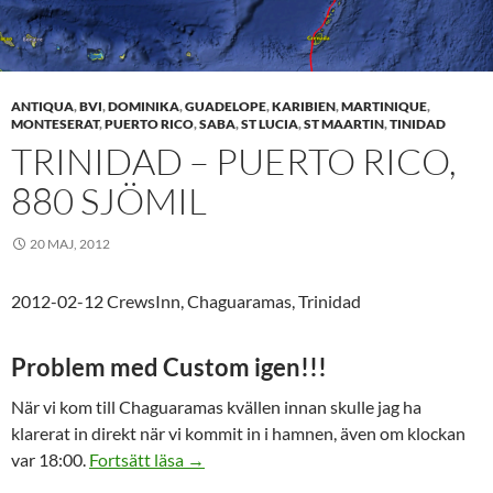
ANTIQUA
,
BVI
,
DOMINIKA
,
GUADELOPE
,
KARIBIEN
,
MARTINIQUE
,
MONTESERAT
,
PUERTO RICO
,
SABA
,
ST LUCIA
,
ST MAARTIN
,
TINIDAD
TRINIDAD – PUERTO RICO,
880 SJÖMIL
20 MAJ, 2012
2012-02-12 CrewsInn, Chaguaramas, Trinidad
Problem med Custom igen!!!
När vi kom till Chaguaramas kvällen innan skulle jag ha
klarerat in direkt när vi kommit in i hamnen, även om klockan
Trinidad – Puerto Rico, 880 sjömil
var 18:00.
Fortsätt läsa
→