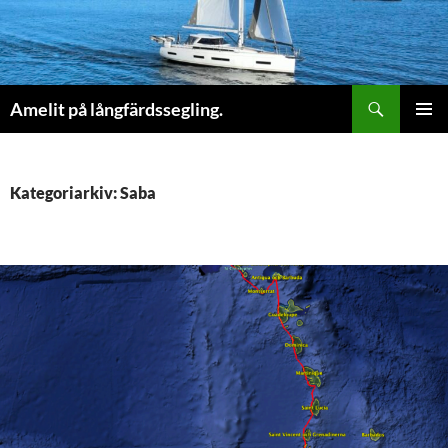
Sök
Amelit på långfärdssegling.
HOPPA
PRIMÄR
TILL
MENY
INNEHÅLL
Kategoriarkiv: Saba