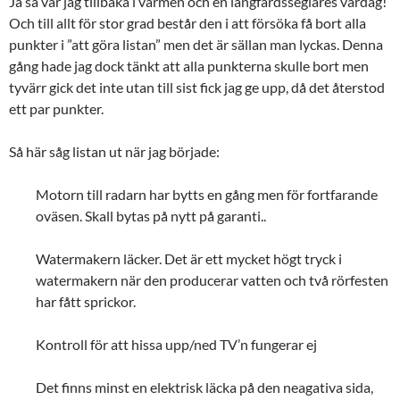
Ja så var jag tillbaka i värmen och en långfärdsseglares vardag!
Och till allt för stor grad består den i att försöka få bort alla
punkter i ”att göra listan” men det är sällan man lyckas. Denna
gång hade jag dock tänkt att alla punkterna skulle bort men
tyvärr gick det inte utan till sist fick jag ge upp, då det återstod
ett par punkter.
Så här såg listan ut när jag började:
Motorn till radarn har bytts en gång men för fortfarande
oväsen. Skall bytas på nytt på garanti..
Watermakern läcker. Det är ett mycket högt tryck i
watermakern när den producerar vatten och två rörfesten
har fått sprickor.
Kontroll för att hissa upp/ned TV’n fungerar ej
Det finns minst en elektrisk läcka på den neagativa sida,