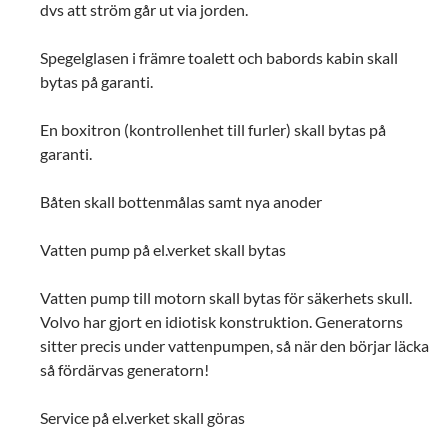
dvs att ström går ut via jorden.
Spegelglasen i främre toalett och babords kabin skall
bytas på garanti.
En boxitron (kontrollenhet till furler) skall bytas på
garanti.
Båten skall bottenmålas samt nya anoder
Vatten pump på el.verket skall bytas
Vatten pump till motorn skall bytas för säkerhets skull.
Volvo har gjort en idiotisk konstruktion. Generatorns
sitter precis under vattenpumpen, så när den börjar läcka
så fördärvas generatorn!
Service på el.verket skall göras