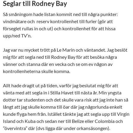
Seglar till Rodney Bay
Så småningom hade listan kommit ned till några punkter:
vindmätare och reserv kontrollenhet till furler (gör att
förseglet rullas in och ut) och kontrollenhet för att hissa
upp/ned TV’n.
Jag var nu mycket trött på Le Marin och väntandet. Jag beslöt
mig för att segla ned till Rodney Bay för att besöka några
vänner och stanna där en vecka och se om ev någon av
kontrollenheterna skulle komma.
Allt hade dragit ut på tiden, varför jag beslutat mig för att
vänta med att segla in i Stilla Havet till nästa år. Min yngsta
dotter tar studenten och det skulle vara risk att jag inte han så
långt att jag skulle komma till öar där jag någorlunda enkelt
kunde flyga hem från. Istället tänkte jag att segla upp till Virgin
Island och Kuba och sedan ner till Belize eller Colombia och
”övervintra” där (dvs ligga där under orkansäsongen).