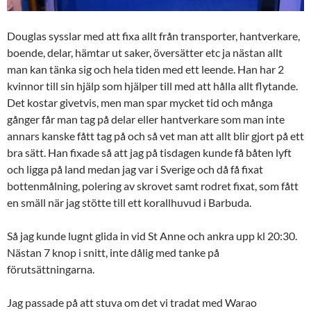
Douglas sysslar med att fixa allt från transporter, hantverkare,
boende, delar, hämtar ut saker, översätter etc ja nästan allt
man kan tänka sig och hela tiden med ett leende. Han har 2
kvinnor till sin hjälp som hjälper till med att hålla allt flytande.
Det kostar givetvis, men man spar mycket tid och många
gånger får man tag på delar eller hantverkare som man inte
annars kanske fått tag på och så vet man att allt blir gjort på ett
bra sätt. Han fixade så att jag på tisdagen kunde få båten lyft
och ligga på land medan jag var i Sverige och då få fixat
bottenmålning, polering av skrovet samt rodret fixat, som fått
en smäll när jag stötte till ett korallhuvud i Barbuda.
Så jag kunde lugnt glida in vid St Anne och ankra upp kl 20:30.
Nästan 7 knop i snitt, inte dålig med tanke på
förutsättningarna.
Jag passade på att stuva om det vi tradat med Warao