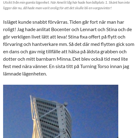
Utsikt från min gamla lägenhet. När Amelit låg här hade hon båtplats 1. Skänt hon inte
ligger där nu, då hade man varit orolig för att det skulle bli en vargavinter!
Isläget kunde snabbt förvärras. Tiden går fort när man har
roligt! Jag hade anlitat Bocenter och Lennart och Stina och de
gör verkligen livet lätt att leva! Stina fixa offert på flytt och
förvaring och hantverkare mm. Så det där med flytten gick som
en dans och gav mig tillfälle att hälsa på äldsta grabben och
dotter och mitt barnbarn Minna. Det blev också tid med lite
fest med nära vänner. En sista titt på Turning Torso innan jag
lämnade lägenheten.