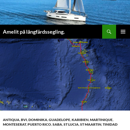
Sök
Amelit på långfärdssegling.
HOPPA
PRIMÄR
TILL
MENY
INNEHÅLL
ANTIQUA
,
BVI
,
DOMINIKA
,
GUADELOPE
,
KARIBIEN
,
MARTINIQUE
,
MONTESERAT
,
PUERTO RICO
,
SABA
,
ST LUCIA
,
ST MAARTIN
,
TINIDAD