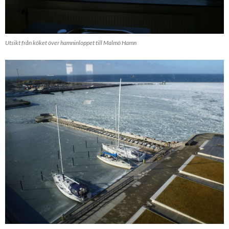
Utsikt från köket över hamninloppet till Malmö Hamn