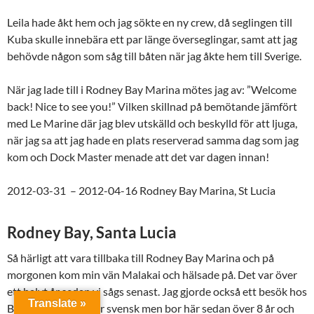
Leila hade åkt hem och jag sökte en ny crew, då seglingen till
Kuba skulle innebära ett par länge överseglingar, samt att jag
behövde någon som såg till båten när jag åkte hem till Sverige.
När jag lade till i Rodney Bay Marina mötes jag av: ”Welcome
back! Nice to see you!” Vilken skillnad på bemötande jämfört
med Le Marine där jag blev utskälld och beskylld för att ljuga,
när jag sa att jag hade en plats reserverad samma dag som jag
kom och Dock Master menade att det var dagen innan!
2012-03-31 – 2012-04-16 Rodney Bay Marina, St Lucia
Rodney Bay, Santa Lucia
Så härligt att vara tillbaka till Rodney Bay Marina och på
morgonen kom min vän Malakai och hälsade på. Det var över
ett halvt år sedan vi sågs senast. Jag gjorde också ett besök hos
Translate »
Bobo också. Bobo är svensk men bor här sedan över 8 år och