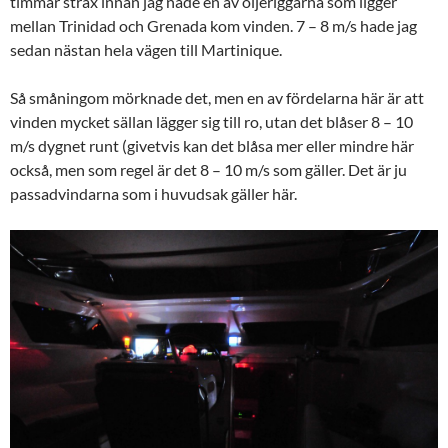
timmar strax innan jag nåde en av oljeriggarna som ligger
mellan Trinidad och Grenada kom vinden. 7 – 8 m/s hade jag
sedan nästan hela vägen till Martinique.
Så småningom mörknade det, men en av fördelarna här är att
vinden mycket sällan lägger sig till ro, utan det blåser 8 – 10
m/s dygnet runt (givetvis kan det blåsa mer eller mindre här
också, men som regel är det 8 – 10 m/s som gäller. Det är ju
passadvindarna som i huvudsak gäller här.