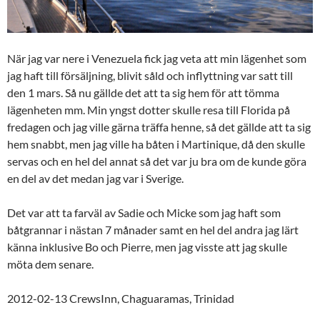
När jag var nere i Venezuela fick jag veta att min lägenhet som
jag haft till försäljning, blivit såld och inflyttning var satt till
den 1 mars. Så nu gällde det att ta sig hem för att tömma
lägenheten mm. Min yngst dotter skulle resa till Florida på
fredagen och jag ville gärna träffa henne, så det gällde att ta sig
hem snabbt, men jag ville ha båten i Martinique, då den skulle
servas och en hel del annat så det var ju bra om de kunde göra
en del av det medan jag var i Sverige.
Det var att ta farväl av Sadie och Micke som jag haft som
båtgrannar i nästan 7 månader samt en hel del andra jag lärt
känna inklusive Bo och Pierre, men jag visste att jag skulle
möta dem senare.
2012-02-13 CrewsInn, Chaguaramas, Trinidad