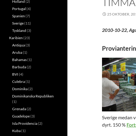
TIMMA
Holland
(2)
Portugal
(4)
25 OKTOBER, 20
Spanien
(7)
Sverige
(11)
2010-10-22, Aga
Tyskland
(3)
Karibien
(23)
Antiqua
(3)
Provianteri
Aruba
(1)
Bahamas
(1)
Barbuda
(2)
BVI
(4)
Culebra
(1)
Dominika
(2)
Dominikanska Republiken
(1)
Grenada
(2)
Guadelope
(3)
Sverige medan v
Isla Providencia
(2)
dyrt. 150 %
Fort
Kuba
(1)