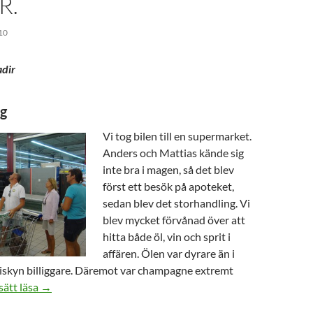
R.
10
dir
ng
Vi tog bilen till en supermarket.
Anders och Mattias kände sig
inte bra i magen, så det blev
först ett besök på apoteket,
sedan blev det storhandling. Vi
blev mycket förvånad över att
hitta både öl, vin och sprit i
affären. Ölen var dyrare än i
iskyn billiggare. Däremot var champagne extremt
Snabb segling Agadir – Las Palmas. 340 sjömil – 40 timma
sätt läsa
→