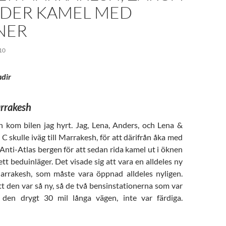
IDER KAMEL MED
NER
10
dir
arrakesh
ch kom bilen jag hyrt. Jag, Lena, Anders, och Lena &
C skulle iväg till Marrakesh, för att därifrån åka med
 Anti-Atlas bergen för att sedan rida kamel ut i öknen
ett beduinläger. Det visade sig att vara en alldeles ny
arrakesh, som måste vara öppnad alldeles nyligen.
tt den var så ny, så de två bensinstationerna som var
 den drygt 30 mil långa vägen, inte var färdiga.
öker Marrakesh, Zaroa och rider kamel med beduiner