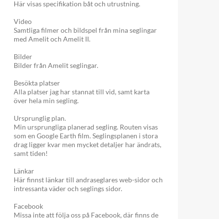
Här visas specifikation båt och utrustning.
Video
Samtliga filmer och bildspel från mina seglingar
med Amelit och Amelit II.
Bilder
Bilder från Amelit seglingar.
Besökta platser
Alla platser jag har stannat till vid, samt karta
över hela min segling.
Ursprunglig plan.
Min ursprungliga planerad segling. Routen visas
som en Google Earth film. Seglingsplanen i stora
drag ligger kvar men mycket detaljer har ändrats,
samt tiden!
Länkar
Här finnst länkar till andraseglares web-sidor och
intressanta väder och seglings sidor.
Facebook
Missa inte att följa oss på Facebook, där finns de