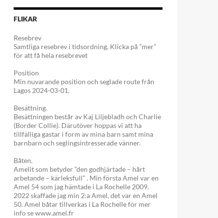
FLIKAR
Resebrev
Samtliga resebrev i tidsordning. Klicka på ”mer”
för att få hela resebrevet
Position
Min nuvarande position och seglade route från
Lagos 2024-03-01.
Besättning.
Besättningen består av Kaj Liljebladh och Charlie
(Border Collie). Därutöver hoppas vi att ha
tillfälliga gastar i form av mina barn samt mina
barnbarn och seglingsintresserade vänner.
Båten.
Amelit som betyder ”den godhjärtade – hårt
arbetande – kärleksfull” . Min första Amel var en
Amel 54 som jag hämtade i La Rochelle 2009.
2022 skaffade jag min 2:a Amel, det var en Amel
r.
50. Amel båtar tillverkas i La Rochelle för mer
info se www.amel.fr