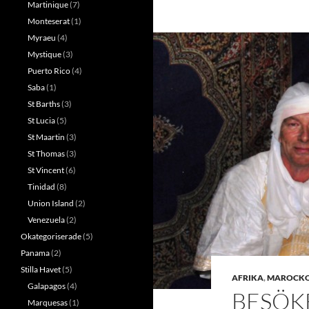
Martinique
(7)
Monteserat
(1)
Myraeu
(4)
Mystique
(3)
Puerto Rico
(4)
Saba
(1)
St Barths
(3)
St Lucia
(5)
St Maartin
(3)
St Thomas
(3)
St Vincent
(6)
Tinidad
(8)
Union Island
(2)
Venezuela
(2)
Okategoriserade
(5)
Panama
(2)
Stilla Havet
(5)
AFRIKA
,
MAROCK
Galapagos
(4)
BESÖK
Marquesas
(1)