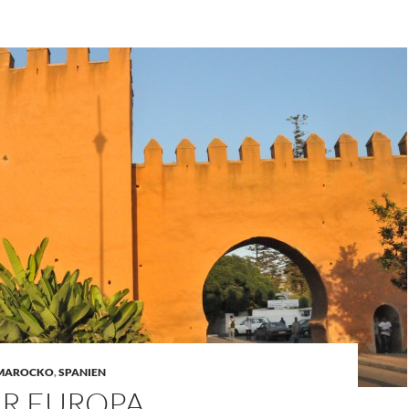
MAROCKO
,
SPANIEN
R EUROPA