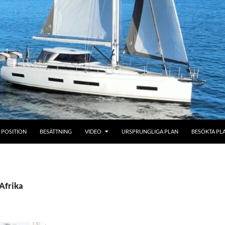
POSITION
BESÄTTNING
VIDEO
URSPRUNGLIGA PLAN
BESÖKTA PL
 Afrika