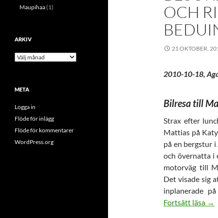
OCH R
Maupihaa
(1)
BEDUI
ARKIV
21 OKTOBER, 20
Arkiv
2010-10-18, Aga
META
Bilresa till M
Logga in
Flöde för inlägg
Strax efter lun
Flöde för kommentarer
Mattias på Katy 
WordPress.org
på en bergstur i
och övernatta i 
motorväg till M
Det visade sig a
inplanerade på
Bes
Fortsätt läsa
→