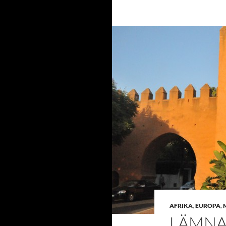
AFRIKA
,
EUROPA
,
LÄMNA