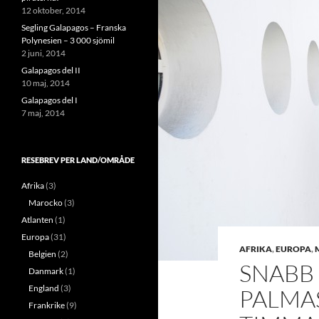
12 oktober, 2014
Segling Galapagos – Franska
Polynesien – 3 000 sjömil
2 juni, 2014
Galapagos del II
10 maj, 2014
Galapagos del I
7 maj, 2014
RESEBREV PER LAND/OMRÅDE
Afrika
(3)
Marocko
(3)
Atlanten
(1)
Europa
(31)
AFRIKA
,
EUROPA
,
Belgien
(2)
SNABB 
Danmark
(1)
England
(3)
PALMAS
Frankrike
(9)