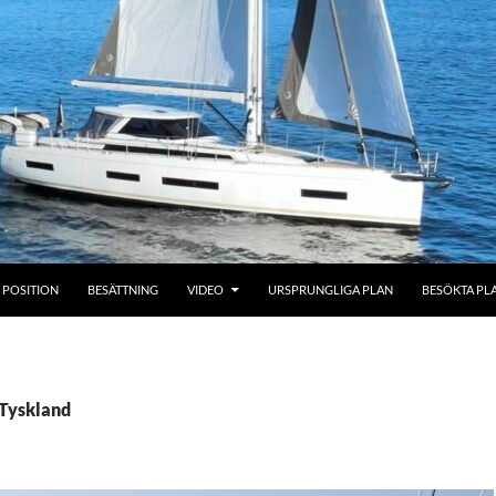
POSITION
BESÄTTNING
VIDEO
URSPRUNGLIGA PLAN
BESÖKTA PL
 Tyskland