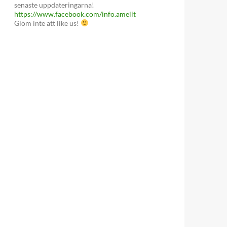
senaste uppdateringarna!
https://www.facebook.com/info.amelit
Glöm inte att like us!
 Kiler Woche och köper taxfree på Helgoland.