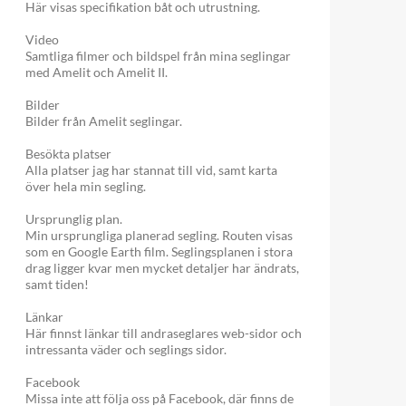
Här visas specifikation båt och utrustning.
Video
Samtliga filmer och bildspel från mina seglingar
med Amelit och Amelit II.
Bilder
Bilder från Amelit seglingar.
Besökta platser
Alla platser jag har stannat till vid, samt karta
över hela min segling.
Ursprunglig plan.
Min ursprungliga planerad segling. Routen visas
som en Google Earth film. Seglingsplanen i stora
drag ligger kvar men mycket detaljer har ändrats,
samt tiden!
Länkar
Här finnst länkar till andraseglares web-sidor och
intressanta väder och seglings sidor.
Facebook
Missa inte att följa oss på Facebook, där finns de