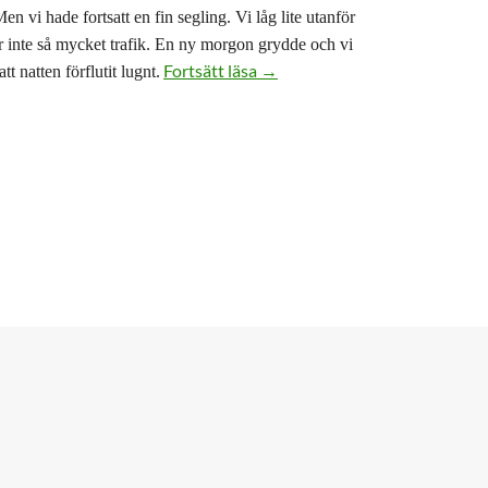
 vi hade fortsatt en fin segling. Vi låg lite utanför
ar inte så mycket trafik. En ny morgon grydde och vi
Hemsegling II. Dunkerque – Ma
Fortsätt läsa
→
t natten förflutit lugnt.