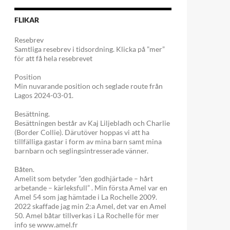
FLIKAR
Resebrev
Samtliga resebrev i tidsordning. Klicka på ”mer”
för att få hela resebrevet
Position
Min nuvarande position och seglade route från
Lagos 2024-03-01.
Besättning.
Besättningen består av Kaj Liljebladh och Charlie
(Border Collie). Därutöver hoppas vi att ha
tillfälliga gastar i form av mina barn samt mina
barnbarn och seglingsintresserade vänner.
Båten.
Amelit som betyder ”den godhjärtade – hårt
arbetande – kärleksfull” . Min första Amel var en
Amel 54 som jag hämtade i La Rochelle 2009.
2022 skaffade jag min 2:a Amel, det var en Amel
50. Amel båtar tillverkas i La Rochelle för mer
info se www.amel.fr