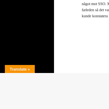
något mot SSO. Men
farleden så det v
kunde konstatera at
Translate »