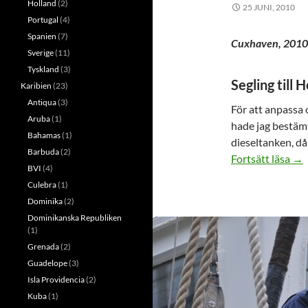
Holland
(2)
25 JUNI, 2010
Portugal
(4)
Spanien
(7)
Cuxhaven, 2010
Sverige
(11)
Tyskland
(3)
Segling till 
Karibien
(23)
Antiqua
(3)
För att anpassa o
Aruba
(1)
hade jag bestämt 
Bahamas
(1)
dieseltanken, då 
Barbuda
(2)
Hel
Fortsätt läsa
→
BVI
(4)
Culebra
(1)
Dominika
(2)
Dominikanska Republiken
(1)
Grenada
(2)
Guadelope
(3)
Isla Providencia
(2)
Kuba
(1)