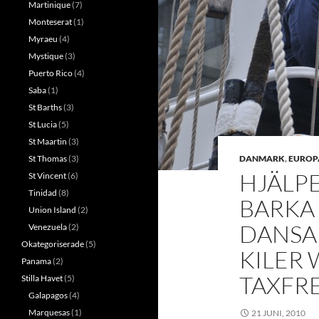
Martinique
(7)
Monteserat
(1)
Myraeu
(4)
Mystique
(3)
Puerto Rico
(4)
Saba
(1)
St Barths
(3)
St Lucia
(5)
St Maartin
(3)
St Thomas
(3)
DANMARK
,
EUROP
HJÄLP
St Vincent
(6)
Tinidad
(8)
BARKA 
Union Island
(2)
DANSA
Venezuela
(2)
Okategoriserade
(5)
KILER
Panama
(2)
TAXFR
Stilla Havet
(5)
Galapagos
(4)
Marquesas
(1)
21 JUNI, 2010