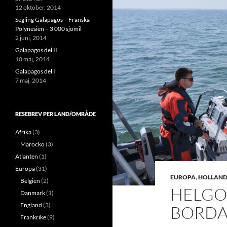
12 oktober, 2014
Segling Galapagos – Franska
Polynesien – 3 000 sjömil
2 juni, 2014
Galapagos del II
10 maj, 2014
Galapagos del I
7 maj, 2014
RESEBREV PER LAND/OMRÅDE
Afrika
(3)
Marocko
(3)
Atlanten
(1)
Europa
(31)
EUROPA
,
HOLLAN
Belgien
(2)
HELGO
Danmark
(1)
England
(3)
BORDAD
Frankrike
(9)