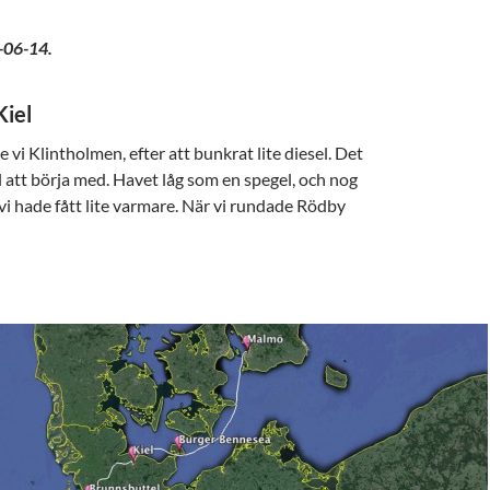
-06-14.
Kiel
 vi Klintholmen, efter att bunkrat lite diesel. Det
l att börja med. Havet låg som en spegel, och nog
i hade fått lite varmare. När vi rundade Rödby
lper världens största barka att lägga till, dansar på borden under