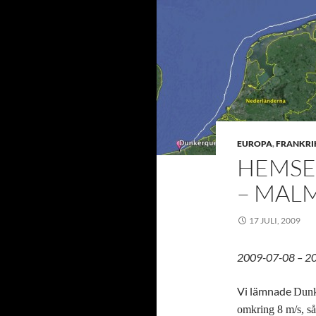
EUROPA
,
FRANKRI
HEMSE
– MALM
17 JULI, 2009
2009-07-08 – 2
Vi lämnade
Dunk
omkring 8 m/s, så