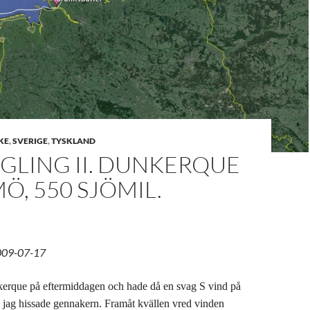
KE
,
SVERIGE
,
TYSKLAND
GLING II. DUNKERQUE
Ö, 550 SJÖMIL.
009-07-17
erque på eftermiddagen och hade då en svag S vind på
 jag hissade gennakern. Framåt kvällen vred vinden