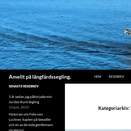
HOPPA TILL INNEHÅLL
Sök
Amelit på långfärdssegling.
HEM
RESEBREV
SENASTE RESEBREV
5 år sedan jag påbörjade min
Jorden Runt Segling
13 juni, 2015
Kategoriarkiv:
Historien om Felix von
Luckner, kapten på Seeadler
och en av de sista gentlemans
piraterna!