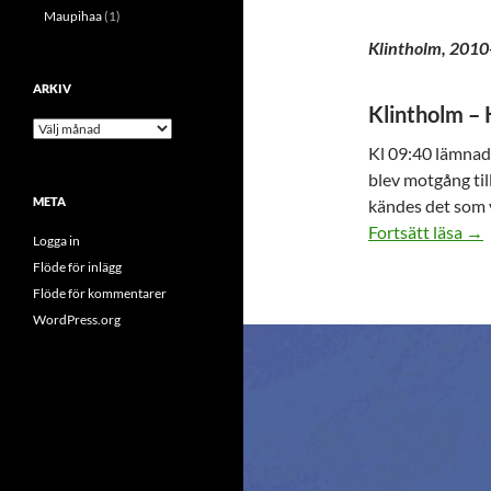
Maupihaa
(1)
Klintholm, 2010
ARKIV
Klintholm – 
Arkiv
Kl 09:40 lämnade
blev motgång til
META
kändes det som v
Hjä
Fortsätt läsa
→
Logga in
Flöde för inlägg
Flöde för kommentarer
WordPress.org