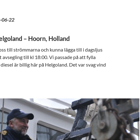
-06-22
Helgoland – Hoorn, Holland
ss till strömmarna och kunna lägga till i dagsljus
avsegling till kl 18:00. Vi passade på att fylla
diesel är billig här på Helgoland. Det var svag vind
goland – Amsterdam. Bordade av ”pirater”