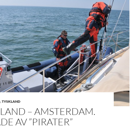
D
,
TYSKLAND
LAND – AMSTERDAM.
E AV ”PIRATER”