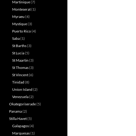
Martinique
(7)
Monteserat
(1)
Myraeu
(4)
Mystique
(3)
Puerto Rico
(4)
Saba
(1)
St Barths
(3)
St Lucia
(5)
St Maartin
(3)
St Thomas
(3)
St Vincent
(6)
Tinidad
(8)
Union Island
(2)
Venezuela
(2)
Okategoriserade
(5)
Panama
(2)
Stilla Havet
(5)
Galapagos
(4)
Marquesas
(1)