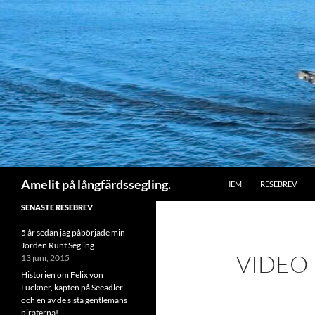
HOPPA TILL INNEHÅLL
Sök
Amelit på långfärdssegling.
HEM
RESEBREV
SENASTE RESEBREV
5 år sedan jag påbörjade min
Jorden Runt Segling
VIDEO
13 juni, 2015
Historien om Felix von
Luckner, kapten på Seeadler
och en av de sista gentlemans
piraterna!