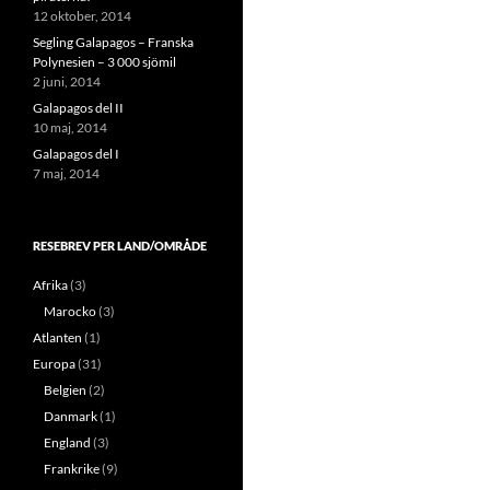
12 oktober, 2014
Segling Galapagos – Franska
Polynesien – 3 000 sjömil
2 juni, 2014
Galapagos del II
10 maj, 2014
Galapagos del I
7 maj, 2014
RESEBREV PER LAND/OMRÅDE
Afrika
(3)
Marocko
(3)
Atlanten
(1)
Europa
(31)
Belgien
(2)
Danmark
(1)
England
(3)
Frankrike
(9)