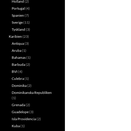
Holland
(2)
Portugal
(4)
Spanien
(7)
Sverige
(11)
Tyskland
(3)
Karibien
(23)
Antiqua
(3)
Aruba
(1)
Bahamas
(1)
Barbuda
(2)
BVI
(4)
Culebra
(1)
Dominika
(2)
Dominikanska Republiken
(1)
Grenada
(2)
Guadelope
(3)
Isla Providencia
(2)
Kuba
(1)