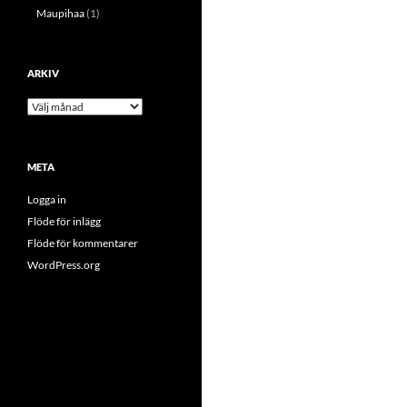
Maupihaa
(1)
ARKIV
Arkiv
META
Logga in
Flöde för inlägg
Flöde för kommentarer
WordPress.org