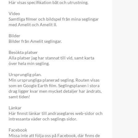
Här visas specifikation båt och utrustning.
Video
Samtliga filmer och bildspel från mina seglingar
med Amelit och Amelit II.
Bilder
Bilder från Amelit seglingar.
Besökta platser
Alla platser jag har stannat till vid, samt karta
över hela min segling.
Ursprunglig plan.
Min ursprungliga planerad segling. Routen visas
som en Google Earth film. Seglingsplanen i stora
drag ligger kvar men mycket detaljer har ändrats,
samt tiden!
Länkar
Här finnst länkar till andraseglares web-sidor och
intressanta väder och seglings sidor.
Facebook
Missa inte att följa oss på Facebook, där finns de