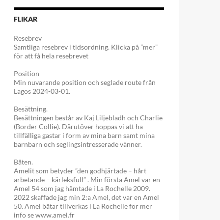
FLIKAR
Resebrev
Samtliga resebrev i tidsordning. Klicka på ”mer”
för att få hela resebrevet
Position
Min nuvarande position och seglade route från
Lagos 2024-03-01.
Besättning.
Besättningen består av Kaj Liljebladh och Charlie
(Border Collie). Därutöver hoppas vi att ha
tillfälliga gastar i form av mina barn samt mina
barnbarn och seglingsintresserade vänner.
Båten.
Amelit som betyder ”den godhjärtade – hårt
arbetande – kärleksfull” . Min första Amel var en
Amel 54 som jag hämtade i La Rochelle 2009.
2022 skaffade jag min 2:a Amel, det var en Amel
50. Amel båtar tillverkas i La Rochelle för mer
info se www.amel.fr