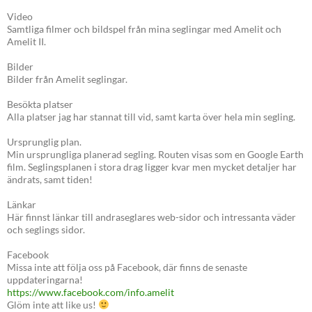
Video
Samtliga filmer och bildspel från mina seglingar med Amelit och
Amelit II.
Bilder
Bilder från Amelit seglingar.
Besökta platser
Alla platser jag har stannat till vid, samt karta över hela min segling.
Ursprunglig plan.
Min ursprungliga planerad segling. Routen visas som en Google Earth
film. Seglingsplanen i stora drag ligger kvar men mycket detaljer har
ändrats, samt tiden!
Länkar
Här finnst länkar till andraseglares web-sidor och intressanta väder
och seglings sidor.
Facebook
Missa inte att följa oss på Facebook, där finns de senaste
uppdateringarna!
https://www.facebook.com/info.amelit
Glöm inte att like us!