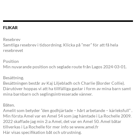
FLIKAR
Resebrev
Samtliga resebrev i tidsordning. Klicka på ”mer” för att få hela
resebrevet
Position
Min nuvarande position och seglade route från Lagos 2024-03-01.
Besättning.
Besättningen består av Kaj Liljebladh och Charlie (Border Collie).
Därutöver hoppas vi att ha tillfälliga gastar i form av mina barn samt
mina barnbarn och seglingsintresserade vänner.
Båten.
Amelit som betyder ”den godhjärtade – hårt arbetande – kärleksfull” .
Min första Amel var en Amel 54 som jag hämtade i La Rochelle 2009.
2022 skaffade jag min 2:a Amel, det var en Amel 50. Amel båtar
tillverkas i La Rochelle för mer info se www.amel.fr
Här visas specifikation båt och utrustning.