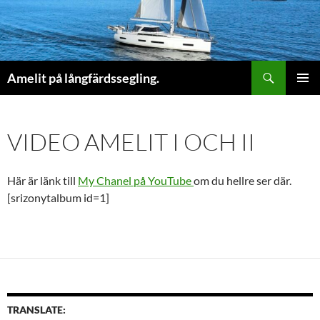
Sök
Amelit på långfärdssegling.
HOPPA
PRIMÄR
TILL
MENY
INNEHÅLL
VIDEO AMELIT I OCH II
Här är länk till
My Chanel på YouTube
om du hellre ser där.
[srizonytalbum id=1]
TRANSLATE: