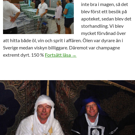
inte bra i magen, så det
blev först ett besök på
apoteket, sedan blev det
storhandling. Vi blev
mycket förvånad över
att hitta både öl, vin och sprit i affären. Ölen var dyrare än i
Sverige medan viskyn billiggare. Däremot var champagne
Snabb segling Agadir – Las Pal
extremt dyrt. 150 %
Fortsätt läsa
→