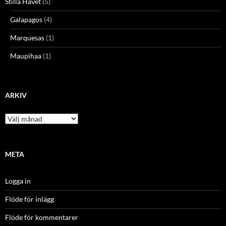
Stilla Havet
(5)
Galapagos
(4)
Marquesas
(1)
Maupihaa
(1)
ARKIV
Arkiv
META
Logga in
Flöde för inlägg
Flöde för kommentarer