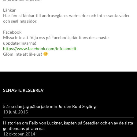
Länkar
Här finnst länkar till andraseglares web-sidor och intressanta väder
och seglings sidor.
Facebook
Missa inte att följa oss på Facebook, där finns de senaste
uppdateringarna!
https://www.facebook.com/info.amelit
Glöm inte att like us!
SENASTE RESEBREV
5 år sedan jag påbörjade min Jorden Runt Segling
13 juni, 2015
Historien om Felix von Luckner, kapten på Seeadler och en av de sista
gentlemans piraterna!
12 oktober, 2014