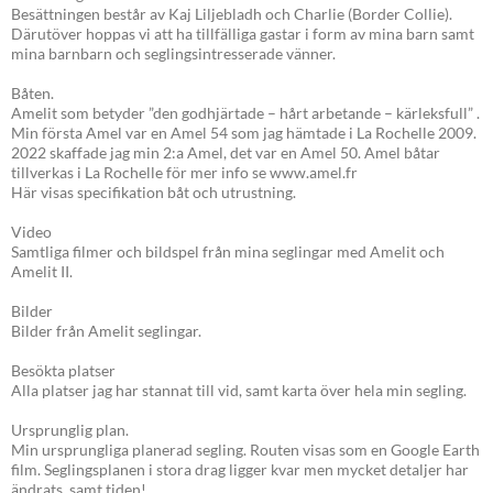
Besättningen består av Kaj Liljebladh och Charlie (Border Collie).
Därutöver hoppas vi att ha tillfälliga gastar i form av mina barn samt
mina barnbarn och seglingsintresserade vänner.
Båten.
Amelit som betyder ”den godhjärtade – hårt arbetande – kärleksfull” .
Min första Amel var en Amel 54 som jag hämtade i La Rochelle 2009.
2022 skaffade jag min 2:a Amel, det var en Amel 50. Amel båtar
tillverkas i La Rochelle för mer info se www.amel.fr
Här visas specifikation båt och utrustning.
Video
Samtliga filmer och bildspel från mina seglingar med Amelit och
Amelit II.
Bilder
Bilder från Amelit seglingar.
Besökta platser
Alla platser jag har stannat till vid, samt karta över hela min segling.
Ursprunglig plan.
Min ursprungliga planerad segling. Routen visas som en Google Earth
film. Seglingsplanen i stora drag ligger kvar men mycket detaljer har
ändrats, samt tiden!