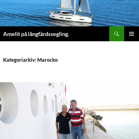
Sök
Amelit på långfärdssegling.
HOPPA
PRIMÄR
TILL
MENY
INNEHÅLL
Kategoriarkiv: Marocko