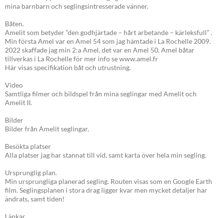
mina barnbarn och seglingsintresserade vänner.
Båten.
Amelit som betyder ”den godhjärtade – hårt arbetande – kärleksfull” .
Min första Amel var en Amel 54 som jag hämtade i La Rochelle 2009.
2022 skaffade jag min 2:a Amel, det var en Amel 50. Amel båtar
tillverkas i La Rochelle för mer info se www.amel.fr
Här visas specifikation båt och utrustning.
Video
Samtliga filmer och bildspel från mina seglingar med Amelit och
Amelit II.
Bilder
Bilder från Amelit seglingar.
Besökta platser
Alla platser jag har stannat till vid, samt karta över hela min segling.
Ursprunglig plan.
Min ursprungliga planerad segling. Routen visas som en Google Earth
film. Seglingsplanen i stora drag ligger kvar men mycket detaljer har
ändrats, samt tiden!
Länkar