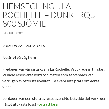
HEMSEGLING I. LA
ROCHELLE – DUNKERQUE
800 SJÖMIL
9 JULI, 2009
2009-06-26 – 2009-07-07
Nu är vi på väg hem
Fredagen var vår sista kväll i La Rochelle. Vi cyklade in till stan.
Vi hade reserverat bord och maten som serverades var
verkligen av yttersta kvalitet. Då ska vi inte prata om deras
viner.
Lördagen var den stora avresedagen. Nu betydde det verkligen
Hemsegling I. La Rochelle – D
något att kasta loss!
Fortsätt läsa
→