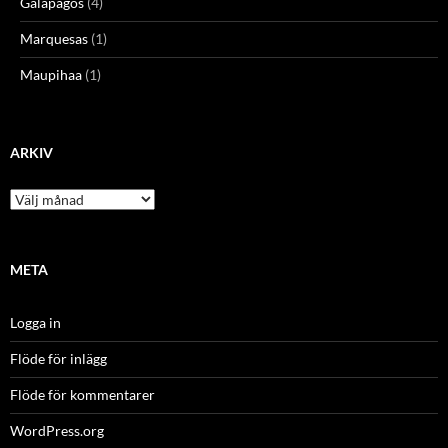
Galapagos
(4)
Marquesas
(1)
Maupihaa
(1)
ARKIV
Arkiv
META
Logga in
Flöde för inlägg
Flöde för kommentarer
WordPress.org