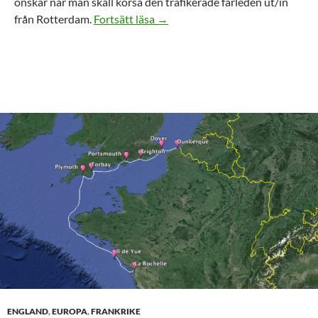
önskar när man skall korsa den trafikerade farleden ut/in
Segling över Engelska Kanalen
från Rotterdam.
Fortsätt läsa
→
ENGLAND
,
EUROPA
,
FRANKRIKE