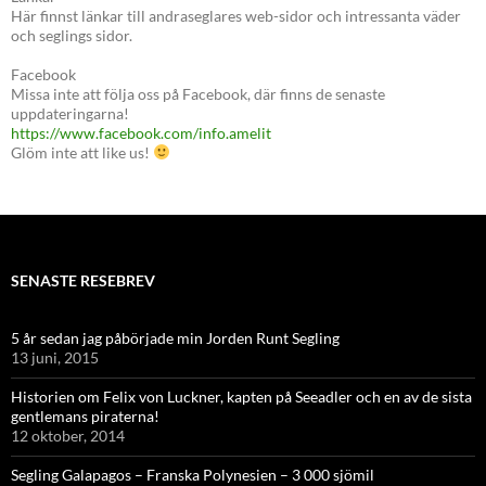
Här finnst länkar till andraseglares web-sidor och intressanta väder
och seglings sidor.
Facebook
Missa inte att följa oss på Facebook, där finns de senaste
uppdateringarna!
https://www.facebook.com/info.amelit
Glöm inte att like us!
SENASTE RESEBREV
5 år sedan jag påbörjade min Jorden Runt Segling
13 juni, 2015
Historien om Felix von Luckner, kapten på Seeadler och en av de sista
gentlemans piraterna!
12 oktober, 2014
Segling Galapagos – Franska Polynesien – 3 000 sjömil