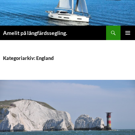
Sök
Amelit på långfärdssegling.
HOPPA
PRIMÄR
TILL
MENY
INNEHÅLL
Kategoriarkiv: England