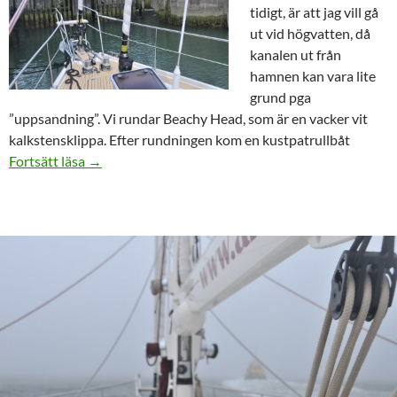
tidigt, är att jag vill gå
ut vid högvatten, då
kanalen ut från
hamnen kan vara lite
grund pga
”uppsandning”. Vi rundar Beachy Head, som är en vacker vit
kalkstensklippa. Efter rundningen kom en kustpatrullbåt
Eastbourne – La Rochelle och motorstopp
Fortsätt läsa
→