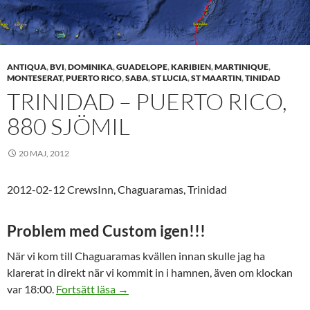
ANTIQUA
,
BVI
,
DOMINIKA
,
GUADELOPE
,
KARIBIEN
,
MARTINIQUE
,
MONTESERAT
,
PUERTO RICO
,
SABA
,
ST LUCIA
,
ST MAARTIN
,
TINIDAD
TRINIDAD – PUERTO RICO,
880 SJÖMIL
20 MAJ, 2012
2012-02-12 CrewsInn, Chaguaramas, Trinidad
Problem med Custom igen!!!
När vi kom till Chaguaramas kvällen innan skulle jag ha
klarerat in direkt när vi kommit in i hamnen, även om klockan
Trinidad – Puerto Rico, 880 sjömil
var 18:00.
Fortsätt läsa
→