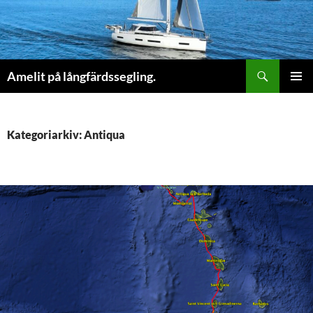
Sök
Amelit på långfärdssegling.
HOPPA
PRIMÄR
TILL
MENY
INNEHÅLL
Kategoriarkiv: Antiqua