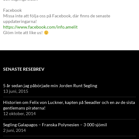
Facebook
Missa inte att följa oss på Facebook, där finns de senaste
uppdateringarna!
https://www.facebook.com/info.amelit
Glöm inte att like us!
SENASTE RESEBREV
5 år sedan jag påbörjade min Jorden Runt Segling
13 juni, 2015
Historien om Felix von Luckner, kapten på Seeadler och en av de sista
gentlemans piraterna!
12 oktober, 2014
Segling Galapagos – Franska Polynesien – 3 000 sjömil
2 juni, 2014