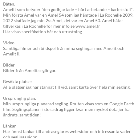
Båten.
Amelit som betyder ”den godhjärtade – hårt arbetande – kärleksfull” .
Min första Amel var en Amel 54 som jag hämtade i La Rochelle 2009.
2022 skaffade jag min 2:a Amel, det var en Amel 50. Amel båtar
tillverkas i La Rochelle för mer info se www.amel.fr
Här visas specifikation båt och utrustning.
Video
Samtliga filmer och bildspel från mina seglingar med Amelit och
Amelit II.
Bilder
Bilder från Amelit seglingar.
Besökta platser
Alla platser jag har stannat till vid, samt karta över hela min segling.
Ursprunglig plan.
Min ursprungliga planerad segling. Routen visas som en Google Earth
film. Seglingsplanen i stora drag ligger kvar men mycket detaljer har
ändrats, samt tiden!
Länkar
Här finnst länkar till andraseglares web-sidor och intressanta väder
och seglings sidor.