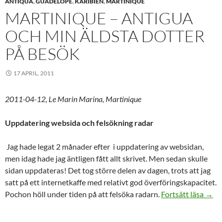
ANTIQUA
,
GUADELOPE
,
KARIBIEN
,
MARTINIQUE
MARTINIQUE – ANTIGUA
OCH MIN ÄLDSTA DOTTER
PÅ BESÖK
17 APRIL, 2011
2011-04-12, Le Marin Marina, Martinique
Uppdatering websida och felsökning radar
Jag hade legat 2 månader efter i uppdatering av websidan,
men idag hade jag äntligen fått allt skrivet. Men sedan skulle
sidan uppdateras! Det tog större delen av dagen, trots att jag
satt på ett internetkaffe med relativt god överföringskapacitet.
Mart
Pochon höll under tiden på att felsöka radarn.
Fortsätt läsa
→