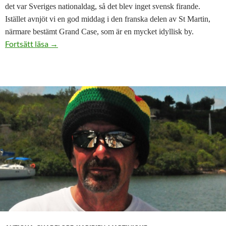
det var Sveriges nationaldag, så det blev inget svensk firande.
Istället avnjöt vi en god middag i den franska delen av St Martin,
närmare bestämt Grand Case, som är en mycket idyllisk by.
St Martin – Martinique med info om svensk kolonin 
Fortsätt läsa
→