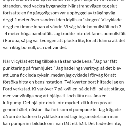
stranden, med vackra byggnader. När strandvägen tog slut
fortsatte en fin gångväg som var uppbyggd av trägångväg
drygt 1 meter över sanden i den idylliska ”skogen”. Vi cyklade
drygt en timme innan vi vände. Vi såg både bomullsfält och 3
-4 meter höga bambufält. Jag trodde inte det fanns bomullsfält
i Europa, så jag var tvungen att plocka lite, för att känna att det
var riktig bomull, och det var det.
När vi cyklat ett tag tillbaka så stannade Lena. ”Jag har fått
punktering på framhjulet!” Jag hade inga verktyg, så det blev
att Lena fick leda cykeln, medan jag cyklade i förväg för att
försöka hitta en bensinstation! Två kvarter bort hittade jag en
Ford verkstad. Kl var över 7 på kvällen, så de höll på att stänga,
men var vänliga nog att hjälpa till och låta oss låna en
luftpump. Det hjälpte dock inte mycket, då luften pös ut
genom hålet, nästan lika fort som vi pumpade in. Jag frågade
då om de hade en tryckflaska med lagningsmedel, som man
kan pumpa in i bildäck om man fått ett håll. Det hade de inte,