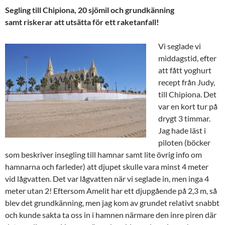
Segling till Chipiona, 20 sjömil och grundkänning
samt riskerar att utsätta för ett raketanfall!
Vi seglade vi
middagstid, efter
att fått yoghurt
recept från Judy,
till Chipiona. Det
var en kort tur på
drygt 3 timmar.
Jag hade läst i
piloten (böcker
som beskriver insegling till hamnar samt lite övrig info om
hamnarna och farleder) att djupet skulle vara minst 4 meter
vid lågvatten. Det var lågvatten när vi seglade in, men inga 4
meter utan 2! Eftersom Amelit har ett djupgående på 2,3 m, så
blev det grundkänning, men jag kom av grundet relativt snabbt
och kunde sakta ta oss in i hamnen närmare den inre piren där