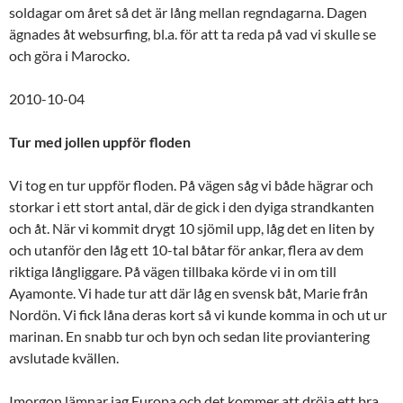
soldagar om året så det är lång mellan regndagarna. Dagen
ägnades åt websurfing, bl.a. för att ta reda på vad vi skulle se
och göra i Marocko.
2010-10-04
Tur med jollen uppför floden
Vi tog en tur uppför floden. På vägen såg vi både hägrar och
storkar i ett stort antal, där de gick i den dyiga strandkanten
och åt. När vi kommit drygt 10 sjömil upp, låg det en liten by
och utanför den låg ett 10-tal båtar för ankar, flera av dem
riktiga långliggare. På vägen tillbaka körde vi in om till
Ayamonte. Vi hade tur att där låg en svensk båt, Marie från
Nordön. Vi fick låna deras kort så vi kunde komma in och ut ur
marinan. En snabb tur och byn och sedan lite proviantering
avslutade kvällen.
Imorgon lämnar jag Europa och det kommer att dröja ett bra