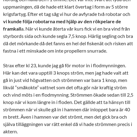
uppmaningen, då de hade ett klart övertag i form av 5 större
krigsfartyg. Efter et tag såg vi hur de avfyrade två robotar och
vi kunde följa robotarna med hjälp av den rökpelare de
framkall
a. När vi kunde återta vår kurs fick vi en bra vind från
styrbords sida och kunde segla 7,5 knop. Härlig segling och bra
då det mörkande då det fanns en hel del fiskenät och risken att
fastna i ett minskade om inte propellern snurrade.
Strax efter kl 23, kunde jag gå för motor in i flodmynningen.
Här kan det vara upptill 3 knops ström, men jag hade valt att
gå in just vid högvatten och strömmen var bara 1 knop, men
likväl ”småkokte” vattnet som det ofta gör när kraftig ström
och vind möts i en flodmynning. Strömmen ökade sedan till 2,5
knop när vi kom längre in i floden. Det gällde att ta hänsyn till
strömmen när vi skulle gå in i hamnen där inloppet bara är 40
m brett. Även i hamnen var det strömt, men det gick bra och
själva tilläggningen var rätt enkel då vi hade strömmen precis i
aktern.