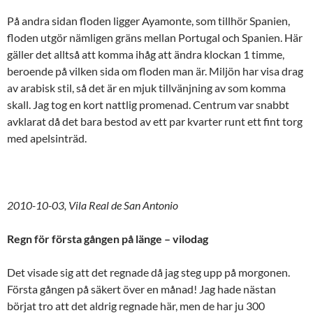
På andra sidan floden ligger Ayamonte, som tillhör Spanien,
floden utgör nämligen gräns mellan Portugal och Spanien. Här
gäller det alltså att komma ihåg att ändra klockan 1 timme,
beroende på vilken sida om floden man är. Miljön har visa drag
av arabisk stil, så det är en mjuk tillvänjning av som komma
skall. Jag tog en kort nattlig promenad. Centrum var snabbt
avklarat då det bara bestod av ett par kvarter runt ett fint torg
med apelsinträd.
2010-10-03, Vila Real de San Antonio
Regn för första gången på länge – vilodag
Det visade sig att det regnade då jag steg upp på morgonen.
Första gången på säkert över en månad! Jag hade nästan
börjat tro att det aldrig regnade här, men de har ju 300