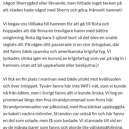
någon Sherrygård eller liknande, men hittade inget tecken på
att staden hade något med Sherry och göra, frånsett namnet!
Vi begav oss tillbaka till hamnen för att gå till Rota och
hoppades att där finna en trevligare hamn med bättre
omgivning. Rota låg bara 5 sjömil bort så det blev en snabb
seglats dit. På vägen ditt passerade vi en stor örlogsbas, där
det fanns både spanska och amerikanska krigsfartyg. Vi
lyckades slinka igen en konvoj av krigsfartyg som var på väg in i
hamnen, utan att bli uppkallade eller beskjutna:)!
Vi fick en fin plats i marinan med både utsikt mot kvällssolen
och över inloppet. Tyvärr fanns här inte WiFi-nät, som vi kunde
nå från båten, men i övrigt fanns allt vi kunde önska. Vi tog en
promenad längs den fina strandpromenad som finns här.
Strandpromenaden var påkostad, med fina bänkar uppbyggda
av kakel i vackra mönster. Stranden var också fin och här fanns
en del som solade, men få som badade. Vi stannade till vid en
av de många barer som fanns och gjorde lite vätskepåfyllning,