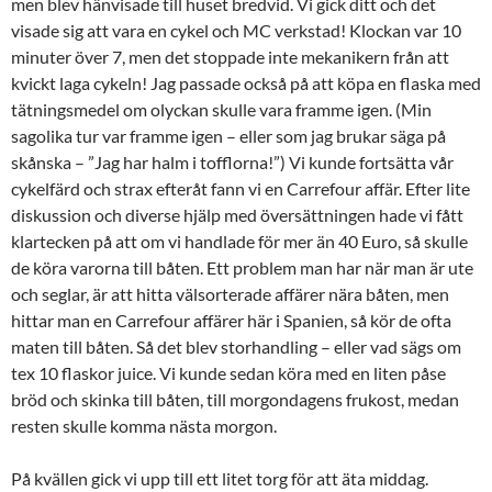
men blev hänvisade till huset bredvid. Vi gick ditt och det
visade sig att vara en cykel och MC verkstad! Klockan var 10
minuter över 7, men det stoppade inte mekanikern från att
kvickt laga cykeln! Jag passade också på att köpa en flaska med
tätningsmedel om olyckan skulle vara framme igen. (Min
sagolika tur var framme igen – eller som jag brukar säga på
skånska – ”Jag har halm i tofflorna!”) Vi kunde fortsätta vår
cykelfärd och strax efteråt fann vi en Carrefour affär. Efter lite
diskussion och diverse hjälp med översättningen hade vi fått
klartecken på att om vi handlade för mer än 40 Euro, så skulle
de köra varorna till båten. Ett problem man har när man är ute
och seglar, är att hitta välsorterade affärer nära båten, men
hittar man en Carrefour affärer här i Spanien, så kör de ofta
maten till båten. Så det blev storhandling – eller vad sägs om
tex 10 flaskor juice. Vi kunde sedan köra med en liten påse
bröd och skinka till båten, till morgondagens frukost, medan
resten skulle komma nästa morgon.
På kvällen gick vi upp till ett litet torg för att äta middag.