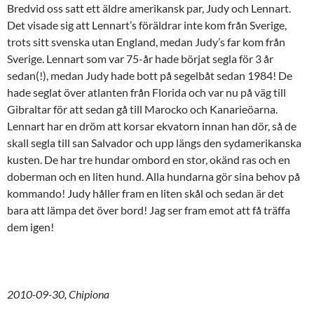
Bredvid oss satt ett äldre amerikansk par, Judy och Lennart.
Det visade sig att Lennart’s föräldrar inte kom från Sverige,
trots sitt svenska utan England, medan Judy’s far kom från
Sverige. Lennart som var 75-år hade börjat segla för 3 år
sedan(!), medan Judy hade bott på segelbåt sedan 1984! De
hade seglat över atlanten från Florida och var nu på väg till
Gibraltar för att sedan gå till Marocko och Kanarieöarna.
Lennart har en dröm att korsar ekvatorn innan han dör, så de
skall segla till san Salvador och upp längs den sydamerikanska
kusten. De har tre hundar ombord en stor, okänd ras och en
doberman och en liten hund. Alla hundarna gör sina behov på
kommando! Judy håller fram en liten skål och sedan är det
bara att lämpa det över bord! Jag ser fram emot att få träffa
dem igen!
2010-09-30, Chipiona