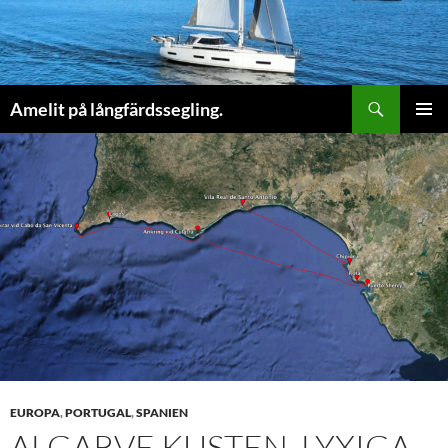
Sök
Amelit på långfärdssegling.
HOPPA
PRIMÄR
TILL
MENY
INNEHÅLL
EUROPA
,
PORTUGAL
,
SPANIEN
ALGARVE KUSTEN. LYXIGA