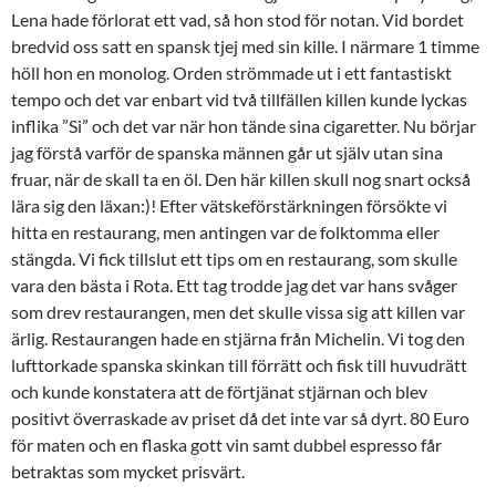
Lena hade förlorat ett vad, så hon stod för notan. Vid bordet
bredvid oss satt en spansk tjej med sin kille. I närmare 1 timme
höll hon en monolog. Orden strömmade ut i ett fantastiskt
tempo och det var enbart vid två tillfällen killen kunde lyckas
inflika ”Si” och det var när hon tände sina cigaretter. Nu börjar
jag förstå varför de spanska männen går ut själv utan sina
fruar, när de skall ta en öl. Den här killen skull nog snart också
lära sig den läxan:)! Efter vätskeförstärkningen försökte vi
hitta en restaurang, men antingen var de folktomma eller
stängda. Vi fick tillslut ett tips om en restaurang, som skulle
vara den bästa i Rota. Ett tag trodde jag det var hans svåger
som drev restaurangen, men det skulle vissa sig att killen var
ärlig. Restaurangen hade en stjärna från Michelin. Vi tog den
lufttorkade spanska skinkan till förrätt och fisk till huvudrätt
och kunde konstatera att de förtjänat stjärnan och blev
positivt överraskade av priset då det inte var så dyrt. 80 Euro
för maten och en flaska gott vin samt dubbel espresso får
betraktas som mycket prisvärt.