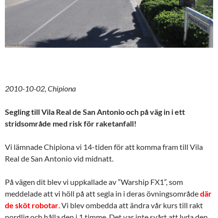
2010-10-02, Chipiona
Segling till Vila Real de San Antonio och på väg in i ett
stridsområde med risk för raketanfall!
Vi lämnade Chipiona vi 14-tiden för att komma fram till Vila
Real de San Antonio vid midnatt.
På vägen dit blev vi uppkallade av ”Warship FX1”, som
meddelade att vi höll på att segla in i deras övningsområde
där
de sköt robotar
. Vi blev ombedda att ändra vår kurs till rakt
nordlig och hålla den i 1 timme. Det var inte svårt att lyda den