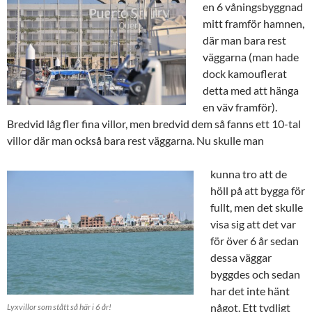
en 6 våningsbyggnad
mitt framför hamnen,
där man bara rest
väggarna (man hade
dock kamouflerat
detta med att hänga
en väv framför).
Bredvid låg fler fina villor, men bredvid dem så fanns ett 10-tal
villor där man också bara rest väggarna. Nu skulle man
kunna tro att de
höll på att bygga för
fullt, men det skulle
visa sig att det var
för över 6 år sedan
dessa väggar
byggdes och sedan
har det inte hänt
något. Ett tydligt
Lyxvillor som stått så här i 6 år!