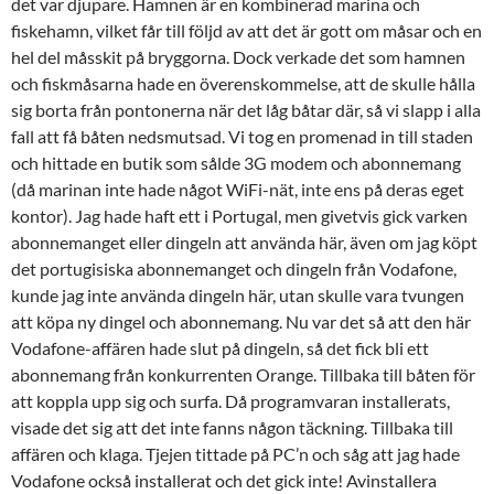
det var djupare. Hamnen är en kombinerad marina och
fiskehamn, vilket får till följd av att det är gott om måsar och en
hel del måsskit på bryggorna. Dock verkade det som hamnen
och fiskmåsarna hade en överenskommelse, att de skulle hålla
sig borta från pontonerna när det låg båtar där, så vi slapp i alla
fall att få båten nedsmutsad. Vi tog en promenad in till staden
och hittade en butik som sålde 3G modem och abonnemang
(då marinan inte hade något WiFi-nät, inte ens på deras eget
kontor). Jag hade haft ett i Portugal, men givetvis gick varken
abonnemanget eller dingeln att använda här, även om jag köpt
det portugisiska abonnemanget och dingeln från Vodafone,
kunde jag inte använda dingeln här, utan skulle vara tvungen
att köpa ny dingel och abonnemang. Nu var det så att den här
Vodafone-affären hade slut på dingeln, så det fick bli ett
abonnemang från konkurrenten Orange. Tillbaka till båten för
att koppla upp sig och surfa. Då programvaran installerats,
visade det sig att det inte fanns någon täckning. Tillbaka till
affären och klaga. Tjejen tittade på PC’n och såg att jag hade
Vodafone också installerat och det gick inte! Avinstallera