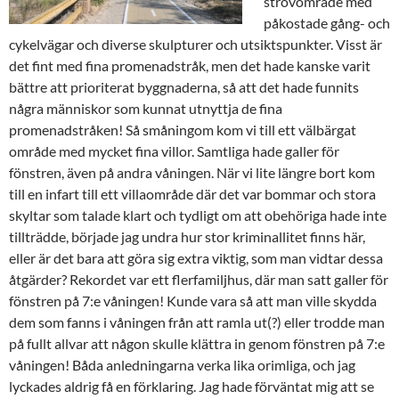
strövområde med
påkostade gång- och
cykelvägar och diverse skulpturer och utsiktspunkter. Visst är
det fint med fina promenadstråk, men det hade kanske varit
bättre att prioriterat byggnaderna, så att det hade funnits
några människor som kunnat utnyttja de fina
promenadstråken! Så småningom kom vi till ett välbärgat
område med mycket fina villor. Samtliga hade galler för
fönstren, även på andra våningen. När vi lite längre bort kom
till en infart till ett villaområde där det var bommar och stora
skyltar som talade klart och tydligt om att obehöriga hade inte
tillträdde, började jag undra hur stor kriminallitet finns här,
eller är det bara att göra sig extra viktig, som man vidtar dessa
åtgärder? Rekordet var ett flerfamiljhus, där man satt galler för
fönstren på 7:e våningen! Kunde vara så att man ville skydda
dem som fanns i våningen från att ramla ut(?) eller trodde man
på fullt allvar att någon skulle klättra in genom fönstren på 7:e
våningen! Båda anledningarna verka lika orimliga, och jag
lyckades aldrig få en förklaring. Jag hade förväntat mig att se