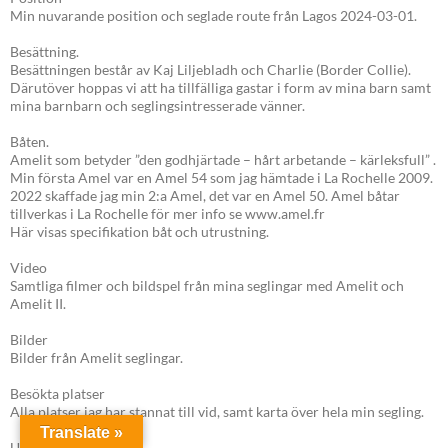
Min nuvarande position och seglade route från Lagos 2024-03-01.
Besättning.
Besättningen består av Kaj Liljebladh och Charlie (Border Collie).
Därutöver hoppas vi att ha tillfälliga gastar i form av mina barn samt
mina barnbarn och seglingsintresserade vänner.
Båten.
Amelit som betyder ”den godhjärtade – hårt arbetande – kärleksfull” .
Min första Amel var en Amel 54 som jag hämtade i La Rochelle 2009.
2022 skaffade jag min 2:a Amel, det var en Amel 50. Amel båtar
tillverkas i La Rochelle för mer info se www.amel.fr
Här visas specifikation båt och utrustning.
Video
Samtliga filmer och bildspel från mina seglingar med Amelit och
Amelit II.
Bilder
Bilder från Amelit seglingar.
Besökta platser
Alla platser jag har stannat till vid, samt karta över hela min segling.
Translate »
Ursprunglig plan.