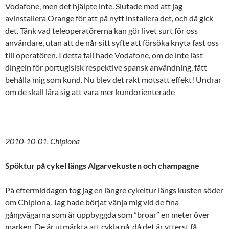
Vodafone, men det hjälpte inte. Slutade med att jag
avinstallera Orange för att på nytt installera det, och då gick
det. Tänk vad teleoperatörerna kan gör livet surt för oss
användare, utan att de når sitt syfte att försöka knyta fast oss
till operatören. I detta fall hade Vodafone, om de inte låst
dingeln för portugisisk respektive spansk användning, fått
behålla mig som kund. Nu blev det rakt motsatt effekt! Undrar
om de skall lära sig att vara mer kundorienterade
2010-10-01, Chipiona
Spöktur på cykel längs Algarvekusten och champagne
På eftermiddagen tog jag en längre cykeltur längs kusten söder
om Chipiona. Jag hade börjat vänja mig vid de fina
gångvägarna som är uppbyggda som ”broar” en meter över
marken. De är utmärkta att cykla på, då det är ytterst få