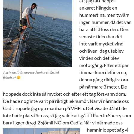
att jag fått napp! I
ankaret hängde en
hummertina,
men tyvärr
ingen hummer, då det var
bara att få loss den. Den
senaste tiden har det
inte varit mycket vind
och även idag uteblev
vinden och det blev
motorgång. Efter ett par
timmar kom delfinerna,
Jag hade fått napp med ankaret! En hel
fiskebur!
denna gång riktigt stora
på närmare 3 meter. De
hoppade dock inte så mycket och efter ett tag försvann dom.
De hade nog inte varit på riktigt lekhumör. När vi närmade oss
Cadiz ropade jag upp marinan på VHF’n. Det visade då att de
inte hade plats för oss, så jag valde att gå till Puerto Sherry som
bara ligger drygt 2 sjömil NO om Cadiz.
När vi närmade oss
hamninloppet såg vi