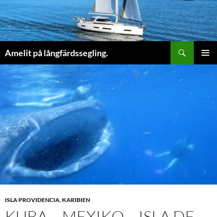
Sök
Amelit på långfärdssegling.
HOPPA
PRIMÄR
TILL
MENY
INNEHÅLL
ISLA PROVIDENCIA
,
KARIBIEN
KUBA – MEXIKO – ISLA DE