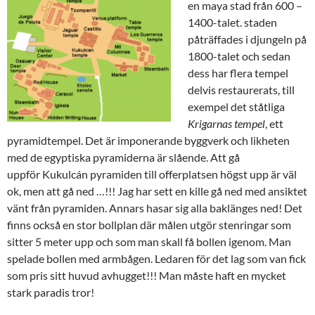
en maya stad från 600 –
1400-talet. staden
påträffades i djungeln på
1800-talet och sedan
dess har flera tempel
delvis restaurerats, till
exempel det ståtliga
Krigarnas tempel
, ett
pyramidtempel. Det är imponerande byggverk och likheten
med de egyptiska pyramiderna är slående. Att gå
uppför Kukulcán pyramiden till offerplatsen högst upp är väl
ok, men att gå ned …!!! Jag har sett en kille gå ned med ansiktet
vänt från pyramiden. Annars hasar sig alla baklänges ned! Det
finns också en stor bollplan där målen utgör stenringar som
sitter 5 meter upp och som man skall få bollen igenom. Man
spelade bollen med armbågen. Ledaren för det lag som van fick
som pris sitt huvud avhugget!!! Man måste haft en mycket
stark paradis tror!