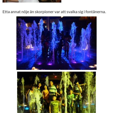
Etta annat nöje än skorpioner var att svalka sig i fontänerna.