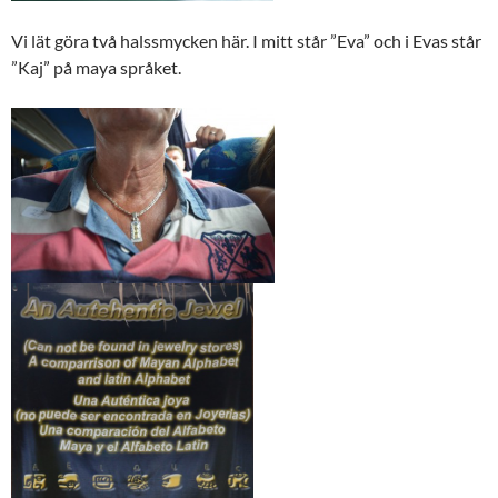
Vi lät göra två halssmycken här. I mitt står ”Eva” och i Evas står
”Kaj” på maya språket.