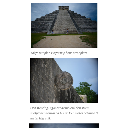
Krigs templet. Högst upp finns offer plats.
Den stenring utgör ett av målen i den stora
spelplanen som är ca 100 x 195 meter och med 8
meter hög vall.