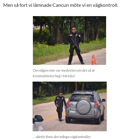
Men så fort vi lämnade Cancun möte vi en vägkontroll.
Om någon inte var medveten om det så är
kriminaliteten hög i Mexiko!
… därför finns det många vägkontroller.