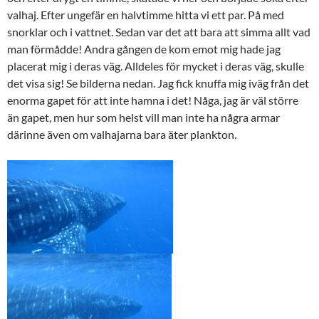
valhaj. Efter ungefär en halvtimme hitta vi ett par. På med
snorklar och i vattnet. Sedan var det att bara att simma allt vad
man förmådde! Andra gången de kom emot mig hade jag
placerat mig i deras väg. Alldeles för mycket i deras väg, skulle
det visa sig! Se bilderna nedan. Jag fick knuffa mig iväg från det
enorma gapet för att inte hamna i det! Någa, jag är väl större
än gapet, men hur som helst vill man inte ha några armar
därinne även om valhajarna bara äter plankton.