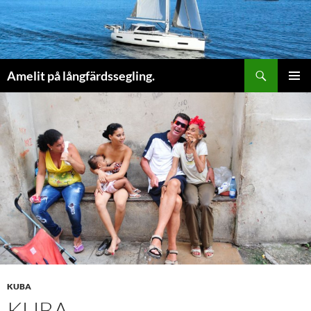
Sök
Amelit på långfärdssegling.
HOPPA
PRIMÄR
TILL
MENY
INNEHÅLL
KUBA
KUBA