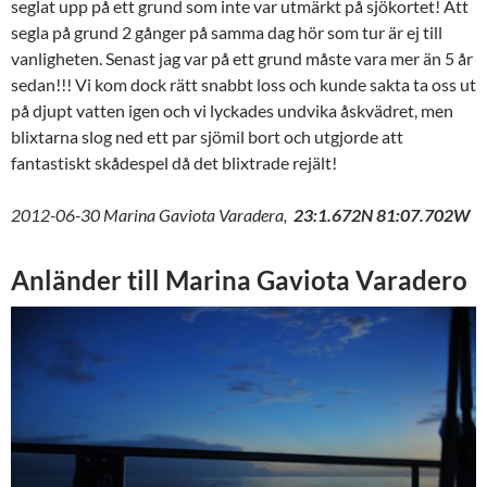
seglat upp på ett grund som inte var utmärkt på sjökortet! Att
segla på grund 2 gånger på samma dag hör som tur är ej till
vanligheten. Senast jag var på ett grund måste vara mer än 5 år
sedan!!! Vi kom dock rätt snabbt loss och kunde sakta ta oss ut
på djupt vatten igen och vi lyckades undvika åskvädret, men
blixtarna slog ned ett par sjömil bort och utgjorde att
fantastiskt skådespel då det blixtrade rejält!
2012-06-30 Marina Gaviota Varadera,
23:1.672N 81:07.702W
Anländer till Marina Gaviota Varadero