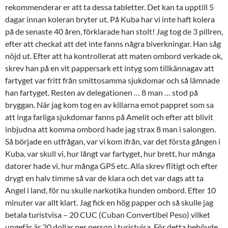
rekommenderar er att ta dessa tabletter. Det kan ta upptill 5
dagar innan koleran bryter ut. På Kuba har vi inte haft kolera
på de senaste 40 åren, förklarade han stolt! Jag tog de 3 pillren,
efter att checkat att det inte fanns några biverkningar. Han såg
nöjd ut. Efter att ha kontrollerat att maten ombord verkade ok,
skrev han på en vit pappersark ett intyg som tillkännagav att
fartyget var fritt från smittosamma sjukdomar och så lämnade
han fartyget. Resten av delegationen … 8 man … stod på
bryggan. När jag kom tog en av killarna emot pappret som sa
att inga farliga sjukdomar fanns på Amelit och efter att blivit
inbjudna att komma ombord hade jag strax 8 man i salongen.
Så började en utfrågan, var vi kom ifrån, var det första gången i
Kuba, var skull vi, hur långt var fartyget, hur brett, hur många
datorer hade vi, hur många GPS etc. Alla skrev flitigt och efter
drygt en halv timme så var de klara och det var dags att ta
Angel i land, för nu skulle narkotika hunden ombord. Efter 10
minuter var allt klart. Jag fick en hög papper och så skulle jag
betala turistvisa – 20 CUC (Cuban Convertibel Peso) vilket
ungefär är 20 dollar per person i turistvisa. För detta behövde