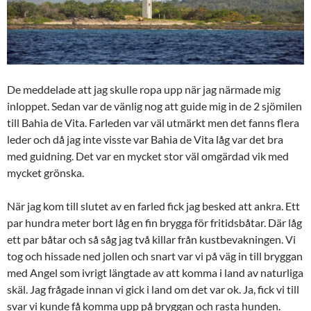
De meddelade att jag skulle ropa upp när jag närmade mig
inloppet. Sedan var de vänlig nog att guide mig in de 2 sjömilen
till Bahia de Vita. Farleden var väl utmärkt men det fanns flera
leder och då jag inte visste var Bahia de Vita låg var det bra
med guidning. Det var en mycket stor väl omgärdad vik med
mycket grönska.
När jag kom till slutet av en farled fick jag besked att ankra. Ett
par hundra meter bort låg en fin brygga för fritidsbåtar. Där låg
ett par båtar och så såg jag två killar från kustbevakningen. Vi
tog och hissade ned jollen och snart var vi på väg in till bryggan
med Angel som ivrigt längtade av att komma i land av naturliga
skäl. Jag frågade innan vi gick i land om det var ok. Ja, fick vi till
svar vi kunde få komma upp på bryggan och rasta hunden.