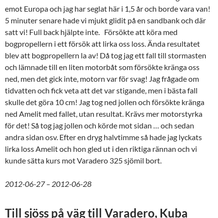
emot Europa och jag har seglat här i 1,5 år och borde vara van!
5 minuter senare hade vi mjukt glidit på en sandbank och där
satt vi! Full back hjälpte inte. Försökte att köra med
bogpropellern i ett försök att lirka oss loss. Ända resultatet
blev att bogpropellern la av! Då tog jag ett fall till stormasten
och lämnade till en liten motorbåt som försökte kränga oss
ned, men det gick inte, motorn var för svag! Jag frågade om
tidvatten och fick veta att det var stigande, men i bästa fall
skulle det göra 10 cm! Jag tog ned jollen och försökte kränga
ned Amelit med fallet, utan resultat. Krävs mer motorstyrka
för det! Så tog jag jollen och körde mot sidan … och sedan
andra sidan osv. Efter en dryg halvtimme så hade jag lyckats
lirka loss Amelit och hon gled ut i den riktiga rännan och vi
kunde sätta kurs mot Varadero 325 sjömil bort.
2012-06-27 – 2012-06-28
Till sjöss på väg till Varadero, Kuba