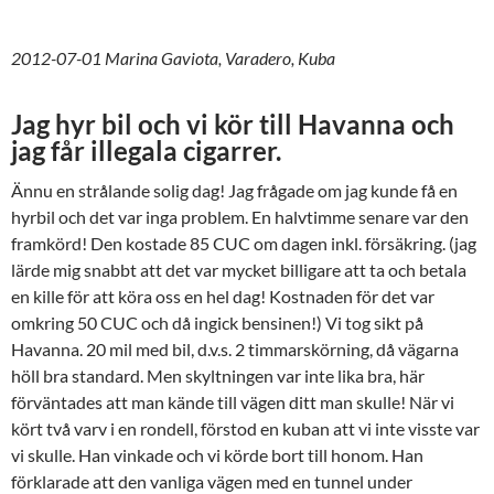
2012-07-01 Marina Gaviota, Varadero, Kuba
Jag hyr bil och vi kör till Havanna och
jag får illegala cigarrer.
Ännu en strålande solig dag! Jag frågade om jag kunde få en
hyrbil och det var inga problem. En halvtimme senare var den
framkörd! Den kostade 85 CUC om dagen inkl. försäkring. (jag
lärde mig snabbt att det var mycket billigare att ta och betala
en kille för att köra oss en hel dag! Kostnaden för det var
omkring 50 CUC och då ingick bensinen!) Vi tog sikt på
Havanna. 20 mil med bil, d.v.s. 2 timmarskörning, då vägarna
höll bra standard. Men skyltningen var inte lika bra, här
förväntades att man kände till vägen ditt man skulle! När vi
kört två varv i en rondell, förstod en kuban att vi inte visste var
vi skulle. Han vinkade och vi körde bort till honom. Han
förklarade att den vanliga vägen med en tunnel under