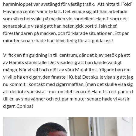
hamninloppet var avstängd för västlig trafik. Att hitta till ”old”
Havanna center var inte lätt. Det visade sig att han arbetade
som säkerhetsvakt på macken vid rondellen. Hamit, som det
senare skulle visa sig att han heter, gick bort till sin chef,
föreståndaren på macken, och förklarade situationen. Ett par
minuter senare hade han blivit ledig för att guida oss!
Vi fick en fin guidning in till centrum, där det blev besök på ett
av Hamits stamställe. Det visade sig att han kände väldigt
många. När vi satt och njöt av våra Mujahitos, frågade han om
vi ville ha en cigarr, den finaste i Kuba! Det skulle visa sig att jag
nu kommit i kontakt med cigarrmaffian, (men det skulle visa sig
att det inte var sista – mer om det senare)! Hamit sa ett par ord
till en av sina vänner och ett par minuter senare hade vi varsin
cigarr, Cohiba!