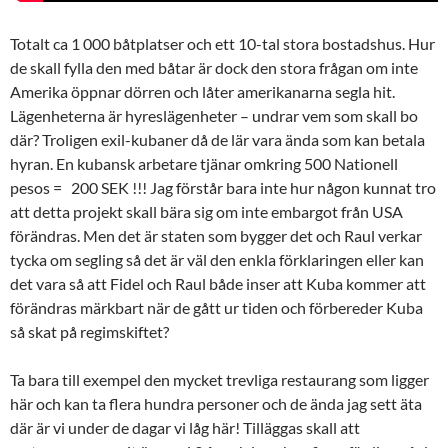
Totalt ca 1 000 båtplatser och ett 10-tal stora bostadshus. Hur
de skall fylla den med båtar är dock den stora frågan om inte
Amerika öppnar dörren och låter amerikanarna segla hit.
Lägenheterna är hyreslägenheter – undrar vem som skall bo
där? Troligen exil-kubaner då de lär vara ända som kan betala
hyran. En kubansk arbetare tjänar omkring 500 Nationell
pesos = 200 SEK !!! Jag förstår bara inte hur någon kunnat tro
att detta projekt skall bära sig om inte embargot från USA
förändras. Men det är staten som bygger det och Raul verkar
tycka om segling så det är väl den enkla förklaringen eller kan
det vara så att Fidel och Raul både inser att Kuba kommer att
förändras märkbart när de gått ur tiden och förbereder Kuba
så skat på regimskiftet?
Ta bara till exempel den mycket trevliga restaurang som ligger
här och kan ta flera hundra personer och de ända jag sett äta
där är vi under de dagar vi låg här! Tilläggas skall att