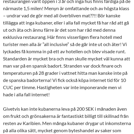
restaurangen varit öppen i 3 år och inga hus finns färdiga på de
närmaste 1,5 milen! Menyn är omfattande och av högsta klass
– undrar vad de gör med all överbliven mat??!! Bör kanske
tillägga att inga kubaner, eller i alla fall mycket få har råd att gå
ut och äta och ännu färre är det som har råd med denna
exklusiva restaurang. Här finns visserligen flera hotell med
turister men alla är ”all inclusive” så de går inte ut och äter! Vi
lyckades få komma in på ett av hotellen och blev visade runt.
Standarden är mycket bra och man skulle mycket väl kunna att
man var på en spansk badort. Stranden var dock finare och
temperaturen på 28 grader i vattnet hitta man kanske inte på
de spanska badorterna! Vi fick också köpa internet tid för 10
CUC per timme. Hastigheten var inte imponerande men vi
hade i alla fall internet!
Givetvis kan inte kubanerna leva på 200 SEK i månaden även
om frukt och grönsakerna är fantastiskt billigt till skillnad från
resten av Karibien. Men många kubaner drygar ut inkomsterna
på alla olika sätt, mycket genom byteshandel av saker som