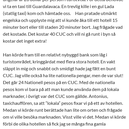
vi ta en taxi till Guardalavaca. En trevlig kille i en gul Lada
(statlig taxi) kom och hämtade oss. Han pratade utmärkt
engelska och upplyste mig att vi kunde åka till ett hotell 15
minuter bort eller till staden 20 minuter bort. Jag frågade vad
det kostade. Det kostar 40 CUC och vill ni gå runt i byn så
kostar det inget extra!
Han körde fram till en relativt nybyggd bank som låg i
turistområdet, kringgärdat med flera stora hotell. En vakt
släppt in mig och snabbt och smidigt hade jag fått en bunt
CUC. Jag ville också ha lite nationella pengar, men de var slut!
Det går 24 Nationell pesos på en CUC. Med de nationella
pesos kom vi bara på att man kunde använda dem på lokala
marknader, i övrigt var det CUC som gällde. Antonius,
taxichauffören, sa att ”lokala” pesos fixar vi på ett av hotellen.
Medan vi körde runt berättade han lite om orten och frågade
om vi ville besöka marknaden. Visst ville vi det. Medan vi körde
förbi de olika hotellen så fick jag se många fina gamla