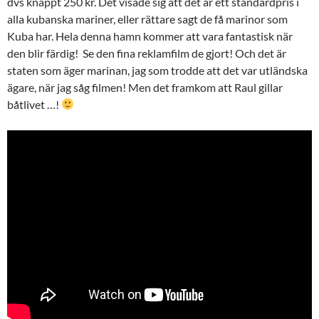
dvs knappt 250 kr. Det visade sig att det är ett standardpris i
alla kubanska mariner, eller rättare sagt de få marinor som
Kuba har. Hela denna hamn kommer att vara fantastisk när
den blir färdig! Se den fina reklamfilm de gjort! Och det är
staten som äger marinan, jag som trodde att det var utländska
ägare, när jag såg filmen! Men det framkom att Raul gillar
båtlivet …!