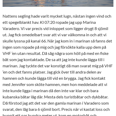
Nattens segling hade varit mycket lugn, nästan ingen vind och
ett spegelblankt hav. Kl 07:20 ropade jag upp Marina
Varadero. Vi var precis vid inloppet som ligger drygt 8 sjömil
ut. Jag fick omedelbart svar att vi var välkomna in och att vi
skulle lyssna på kanal 66. När jag kom in i marinan så fanns det
ingen som ropade på mig och jag försökte kalla upp dem på
VHF ’en utan resultat. Då såg några som höll på med en fiske
båt som jag kontaktade. De sa att jag inte kunde lägga till i
marinan. Jag tyckte det var konstigt då man svarat mig på VHF
‘en och det fanns platser. Jag gick över till andra delen av
hamnen och kunde lägga till vid en brygga. Jag fick kontakt
med Jennifer som sköte hamnen, men hon meddelade att vi
inte kunde ligga i marinan då den inte var klar och bara
kubanska båtar låg där. Mesta dels turistbåtar och dykbåtar.
Då förstod jag att det var den gamla marinan i Varadero som
svarat, den låg bara 6 sjömil bort. Precis när vi kastat loss och
hunnit ett par hundra meter ut, kom en motorbåt och