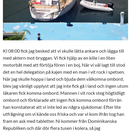
Kl 08:00 fick jag besked att vi skulle lätta ankare och lägga till
med aktern mot bryggan. Vi fick hjälp av en kille i en liten
motorbåt med att förtöja fören i en boj. När vi väl lagt till stod
det en hel delegation på kajen med en man i vit rock i spetsen.
När jag skulle hoppa i land och bjuda dem välkomna ombord,
blev jag vänligt upplyst att jag inte fick gå i land och ingen utom
läkaren fick komma ombord. Mannen i vit rock steg högtidligt
ombord och förklarade att ingen fick komma ombord förrän
han konstaterat att vi inte led av några sjukdomar. Efter lite
utfrågning om vi kände oss friska och var vi kom ifrån tog han
fram en ask med tabletter. Ni kommer från Dominikanska
Republiken och där dör flera tusen i kolera, så jag